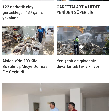
122 narkotik olayı
CARETTALAR’DA HEDEF
gerçekleşti, 137 şahıs
YENİDEN SÜPER LİG
yakalandı
Akdeniz’de 200 Kilo
Yenişehir’de güvensiz
Bozulmuş Midye Dolması
duvarlar tek tek yıkılıyor
Ele Geçirildi