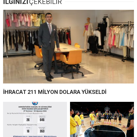
İLGİNİZİ
ÇEKEBİLİR
İHRACAT 211 MİLYON DOLARA YÜKSELDİ