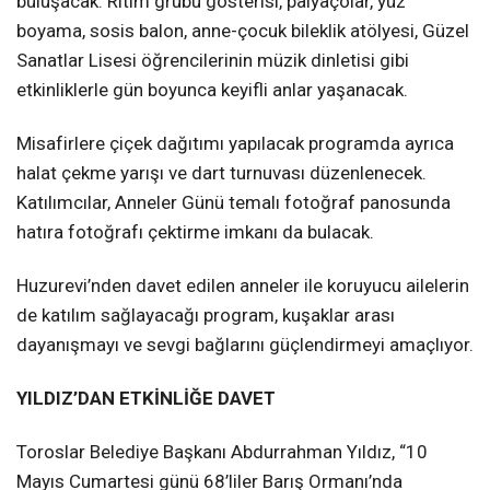
buluşacak. Ritim grubu gösterisi, palyaçolar, yüz
boyama, sosis balon, anne-çocuk bileklik atölyesi, Güzel
Sanatlar Lisesi öğrencilerinin müzik dinletisi gibi
etkinliklerle gün boyunca keyifli anlar yaşanacak.
Misafirlere çiçek dağıtımı yapılacak programda ayrıca
halat çekme yarışı ve dart turnuvası düzenlenecek.
Katılımcılar, Anneler Günü temalı fotoğraf panosunda
hatıra fotoğrafı çektirme imkanı da bulacak.
Huzurevi’nden davet edilen anneler ile koruyucu ailelerin
de katılım sağlayacağı program, kuşaklar arası
dayanışmayı ve sevgi bağlarını güçlendirmeyi amaçlıyor.
YILDIZ’DAN ETKİNLİĞE DAVET
Toroslar Belediye Başkanı Abdurrahman Yıldız, “10
Mayıs Cumartesi günü 68’liler Barış Ormanı’nda