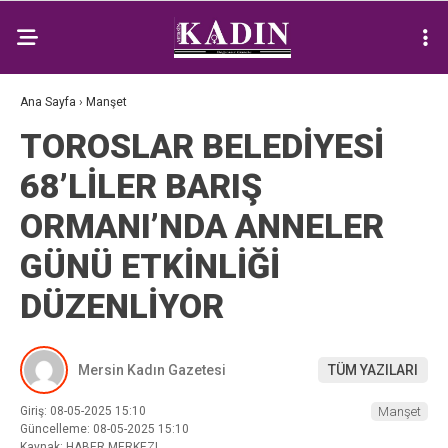
Ana Sayfa
›
Manşet
TOROSLAR BELEDİYESİ
68’LİLER BARIŞ
ORMANI’NDA ANNELER
GÜNÜ ETKİNLİĞİ
DÜZENLİYOR
Mersin Kadın Gazetesi
TÜM YAZILARI
Giriş: 08-05-2025 15:10
Manşet
Güncelleme: 08-05-2025 15:10
Kaynak: HABER MERKEZI