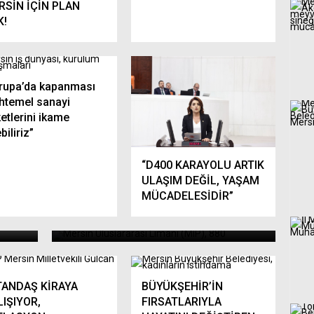
RSİN İÇİN PLAN
K!
rupa’da kapanması
htemel sanayi
ketlerini ikame
biliriz”
“MERSİN ULUSLARARASI
LİMANI, YENİ TAMAMLANAN
“D400 KARAYOLU ARTIK
EMH2 TERMİNALİNDE İLK 400
ULAŞIM DEĞİL, YAŞAM
MÜCADELESİDİR”
METRELİK MEGA GEMİYİ
KARŞILADI”
TANDAŞ KİRAYA
BÜYÜKŞEHİR’İN
LIŞIYOR,
FIRSATLARIYLA