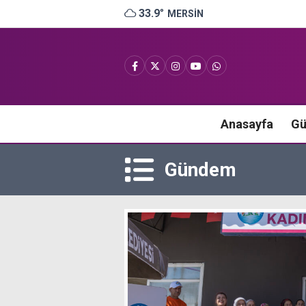
33.9
°
MERSIN
Anasayfa
G
Gündem