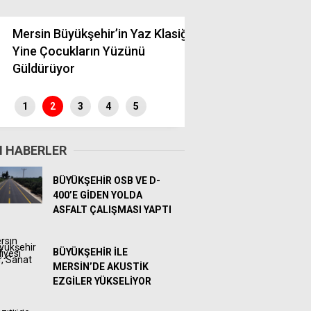
rsin Büyükşehir’in Yaz Klasiği
ine Çocukların Yüzünü
Mersin Büyükşehir Mi
üldürüyor
Trafik Kurallarıyla B
Girişimcilik ve Akademik Yetkinlikler Panel ve
düzenlendi
1
2
3
4
5
 HABERLER
BÜYÜKŞEHİR OSB VE D-
400’E GİDEN YOLDA
ASFALT ÇALIŞMASI YAPTI
BÜYÜKŞEHİR İLE
MERSİN’DE AKUSTİK
EZGİLER YÜKSELİYOR