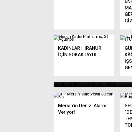
EN
MA
GE
Gİ
KADINLAR HİRANUR
GÜ
CHP’Lİ GÜLCAN KIŞ:
İÇİN SOKAKTAYDI!
KÂ
“TÜRKİYE İCRALIK
İŞS
GE
VATANDAŞLAR ÜLKESİ
OLDU!”
Mersin’in Denizi Alarm
SE
Veriyor!
“D
TEM
TO