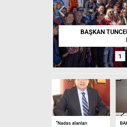
şkan Seçer İle Meral Seçer,
zeteci Duygu Öksüz Canova’yı
Akdeniz’de kadınlara
n Yolculuğuna Uğurladı
‘Sevgi Sanatı’ atölye
rsus TSO’ya
BAŞKAN TUNCER:
1
“Nadas alanları
BAK