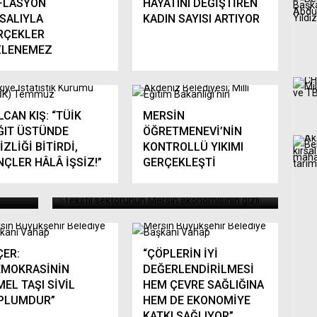
FLASYON
HAYATINI DEĞİŞTİREN
SALIYLA
KADIN SAYISI ARTIYOR
RÇEKLER
ZLENEMEZ
LCAN KIŞ: “TÜİK
MERSİN
ĞIT ÜSTÜNDE
ÖĞRETMENEVİ’NİN
İZLİĞİ BİTİRDİ,
KONTROLLÜ YIKIMI
NÇLER HÂLÂ İŞSİZ!”
GERÇEKLEŞTİ
‘Sektörlerimizde, birleşerek
başaracağız’
ÇER:
“ÇÖPLERİN İYİ
EMOKRASİNİN
DEĞERLENDİRİLMESİ
EL TAŞI SİVİL
HEM ÇEVRE SAĞLIĞINA
PLUMDUR”
HEM DE EKONOMİYE
KATKI SAĞLIYOR”