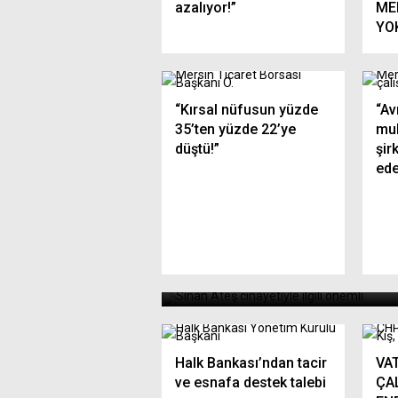
azalıyor!”
ME
YO
“Kırsal nüfusun yüzde
“Av
35’ten yüzde 22’ye
mu
düştü!”
şir
ede
Çocukları suça sürükleyen
kim? Seyreden kim?
Halk Bankası’ndan tacir
VA
ve esnafa destek talebi
ÇA