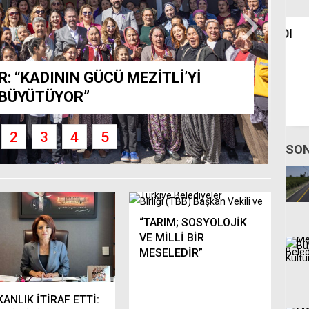
TOROSLAR’DA 3. ÜZÜM HASADI
Me
 yönelik
ETKİNLİĞİ COŞKUYLA
Y
si
GERÇEKLEŞTİ
G
 “KADININ GÜCÜ MEZİTLİ’Yİ
BÜYÜTÜYOR”
2
3
4
5
SON
“TARIM; SOSYOLOJİK
VE MİLLİ BİR
MESELEDİR”
ANLIK İTİRAF ETTİ: