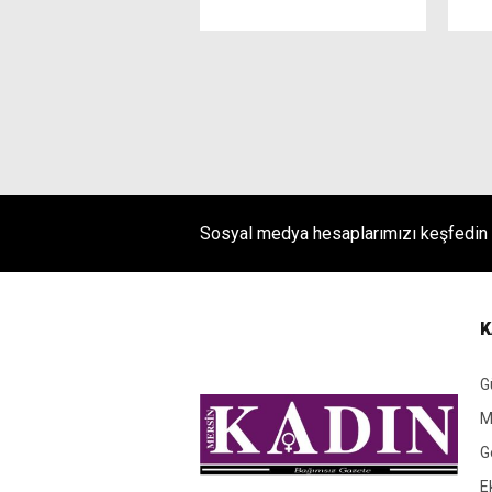
Sosyal medya hesaplarımızı keşfedin
K
G
M
G
E