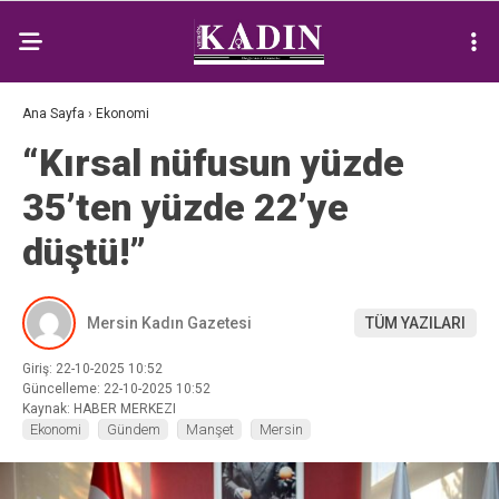
Ana Sayfa
›
Ekonomi
“Kırsal nüfusun yüzde
35’ten yüzde 22’ye
düştü!”
Mersin Kadın Gazetesi
TÜM YAZILARI
Giriş: 22-10-2025 10:52
Güncelleme: 22-10-2025 10:52
Kaynak: HABER MERKEZI
Ekonomi
Gündem
Manşet
Mersin