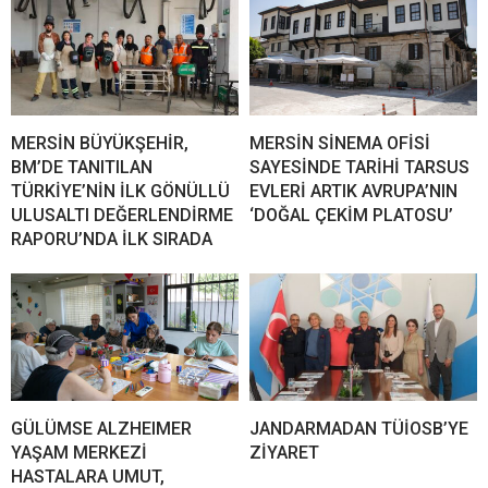
MERSİN BÜYÜKŞEHİR,
MERSİN SİNEMA OFİSİ
BM’DE TANITILAN
SAYESİNDE TARİHİ TARSUS
TÜRKİYE’NİN İLK GÖNÜLLÜ
EVLERİ ARTIK AVRUPA’NIN
ULUSALTI DEĞERLENDİRME
‘DOĞAL ÇEKİM PLATOSU’
RAPORU’NDA İLK SIRADA
GÜLÜMSE ALZHEIMER
JANDARMADAN TÜİOSB’YE
YAŞAM MERKEZİ
ZİYARET
HASTALARA UMUT,