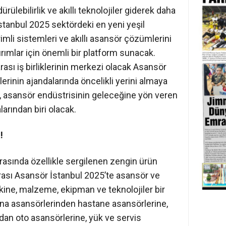
lebilirlik ve akıllı teknolojiler giderek daha
tanbul 2025 sektördeki en yeni yeşil
rimli sistemleri ve akıllı asansör çözümlerini
rımlar için önemli bir platform sunacak.
rası iş birliklerinin merkezi olacak Asansör
erinin ajandalarında öncelikli yerini almaya
e, asansör endüstrisinin geleceğine yön veren
rından biri olacak.
!
rasında özellikle sergilenen zengin ürün
rarası Asansör İstanbul 2025’te asansör ve
kine, malzeme, ekipman ve teknolojiler bir
bina asansörlerinden hastane asansörlerine,
ardan oto asansörlerine, yük ve servis