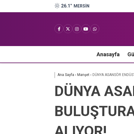
26.1
°
MERSIN
Anasayfa
G
Ana Sayfa
›
Manşet
›
DÜNYA ASANSÖR ENDÜSTR
DÜNYA ASA
BULUŞTURA
ALIYOR!