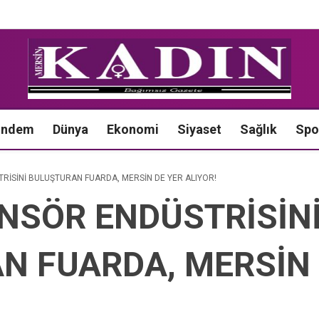
ündem
Dünya
Ekonomi
Siyaset
Sağlık
Spo
İSİNİ BULUŞTURAN FUARDA, MERSİN DE YER ALIYOR!
NSÖR ENDÜSTRİSİN
N FUARDA, MERSİN 