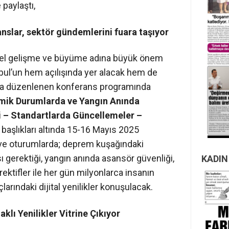
 paylaştı,
slar, sektör gündemlerini fuara taşıyor
örel gelişme ve büyüme adına büyük önem
nbul’un hem açılışında yer alacak hem de
da düzenlenen konferans programında
mik Durumlarda ve Yangın Anında
fi – Standartlarda Güncellemeler –
başlıkları altında 15-16 Mayıs 2025
 ve oturumlarda; deprem kuşağındaki
ı gerektiği, yangın anında asansör güvenliği,
KADIN
ektifler ile her gün milyonlarca insanın
çlarındaki dijital yenilikler konuşulacak.
aklı Yenilikler Vitrine Çıkıyor