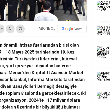
ABONE OL
+
-
önemli ihtisas fuarlarından birisi olan
5 – 18 Mayıs 2025 tarihlerinde 19. kez
risinin Türkiye’deki liderlerini, küresel
nı, yurt içi ve yurt dışından binlerce
fuara Mersin’den Kriptolift Asansör Market
sansör İstanbul, Informa Markets tarafından
iven Sanayicileri Derneği) desteğiyle
e toplam 8 salonda gerçekleştirilecek. İki
i organizasyon, 2024’te 117 milyar dolara
r doların üzerinde bir büyüklüğü bulması