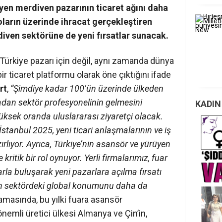
yen merdiven pazarının ticaret ağını daha
ların üzerinde ihracat gerçekleştiren
iven sektörüne de yeni fırsatlar sunacak.
Türkiye pazarı için değil, aynı zamanda dünya
r ticaret platformu olarak öne çıktığını ifade
rt
,
“Şimdiye kadar 100’ün üzerinde ülkeden
tadan sektör profesyonelinin gelmesini
KADIN
üksek oranda uluslararası ziyaretçi olacak.
tanbul 2025, yeni ticari anlaşmalarının ve iş
ırlıyor. Ayrıca, Türkiye’nin asansör ve yürüyen
kritik bir rol oynuyor. Yerli firmalarımız, fuar
rla buluşarak yeni pazarlara açılma fırsatı
in sektördeki global konumunu daha da
amasında, bu yılki fuara asansör
önemli üretici ülkesi Almanya ve Çin’in,