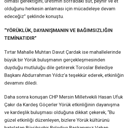
olması gerektiğini, üretimin sofradaki süt, peynir ve et
olduğunu herkesin anlaması için mücadeleye devam
edeceğiz” şeklinde konuştu.
“YÖRÜKLÜK, DAYANIŞMANIN VE BAĞIMSIZLIĞIN
TEMİNATIDIR”
Tırtar Mahalle Muhtarı Davut Çardak ise mahallelerinde
büyük bir Yörük buluşmanın gerçekleşmesinden
duyduğu mutluluğu dile getirerek Toroslar Belediye
Başkanı Abdurrahman Yıldız’a teşekkür ederek, etkinliğin
devamını diledi.
Daha sonra konuşan CHP Mersin Milletvekili Hasan Ufuk
Çakır da Kardeş Göçerler Yörük etkinliğinin dayanışma
ve kardeşlik buluşması olduğuna dikkat çekerek, “Bu
güzel etkinliği düzenleyen, bizlere Yörük kültürünü
hatırlatan Büyükşehir Belediye Başkanımız Vahap