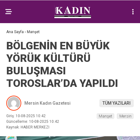
Ana Sayfa
›
Manşet
BÖLGENİN EN BÜYÜK
YÖRÜK KÜLTÜRÜ
BULUŞMASI
TOROSLAR’DA YAPILDI
Mersin Kadın Gazetesi
TÜM YAZILARI
Giriş: 10-08-2025 10:42
Manşet
Mersin
Güncelleme: 10-08-2025 10:42
Kaynak: HABER MERKEZI