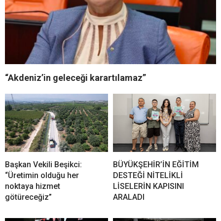
“Akdeniz’in geleceği karartılamaz”
Başkan Vekili Beşikci:
BÜYÜKŞEHİR’İN EĞİTİM
“Üretimin olduğu her
DESTEĞİ NİTELİKLİ
noktaya hizmet
LİSELERİN KAPISINI
götüreceğiz”
ARALADI