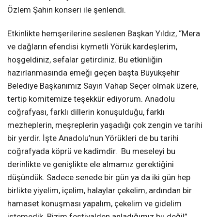
Özlem Şahin konseri ile şenlendi.
Etkinlikte hemşerilerine seslenen Başkan Yıldız, “Mera
ve dağların efendisi kıymetli Yörük kardeşlerim,
hoşgeldiniz, sefalar getirdiniz. Bu etkinliğin
hazırlanmasında emeği geçen başta Büyükşehir
Belediye Başkanımız Sayın Vahap Seçer olmak üzere,
tertip komitemize teşekkür ediyorum. Anadolu
coğrafyası, farklı dillerin konuşulduğu, farklı
mezheplerin, meşreplerin yaşadığı çok zengin ve tarihi
bir yerdir. İşte Anadolu’nun Yörükleri de bu tarihi
coğrafyada köprü ve kadimdir. Bu meseleyi bu
derinlikte ve genişlikte ele almamız gerektiğini
düşündük. Sadece senede bir gün ya da iki gün hep
birlikte yiyelim, içelim, halaylar çekelim, ardından bir
hamaset konuşması yapalım, çekelim ve gidelim
istemedik. Bizim festivalden anladığımız bu değil”