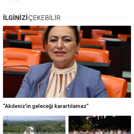
İLGİNİZİ
ÇEKEBİLİR
“Akdeniz’in geleceği karartılamaz”