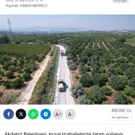
Giriş: 07-08-2026 11:31
Manşet
Kaynak: HABER MERKEZI
ABONE OL
+
-
Akdeniz Belediyesi, kırsal mahallelerde tarım yollarını