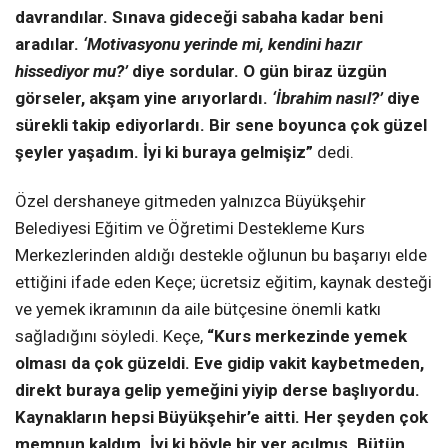
davrandılar. Sınava gideceği sabaha kadar beni
aradılar.
‘Motivasyonu yerinde mi, kendini hazır
hissediyor mu?’
diye sordular. O gün biraz üzgün
görseler, akşam yine arıyorlardı.
‘İbrahim nasıl?’
diye
sürekli takip ediyorlardı. Bir sene boyunca çok güzel
şeyler yaşadım. İyi ki buraya gelmişiz”
dedi.
Özel dershaneye gitmeden yalnızca Büyükşehir
Belediyesi Eğitim ve Öğretimi Destekleme Kurs
Merkezlerinden aldığı destekle oğlunun bu başarıyı elde
ettiğini ifade eden Keçe; ücretsiz eğitim, kaynak desteği
ve yemek ikramının da aile bütçesine önemli katkı
sağladığını söyledi. Keçe,
“Kurs merkezinde yemek
olması da çok güzeldi. Eve gidip vakit kaybetmeden,
direkt buraya gelip yemeğini yiyip derse başlıyordu.
Kaynakların hepsi Büyükşehir’e aitti. Her şeyden çok
memnun kaldım. İyi ki böyle bir yer açılmış. Bütün