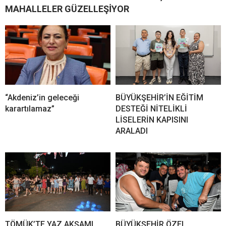
MAHALLELER GÜZELLEŞİYOR
“Akdeniz’in geleceği
BÜYÜKŞEHİR’İN EĞİTİM
karartılamaz”
DESTEĞİ NİTELİKLİ
LİSELERİN KAPISINI
ARALADI
TÖMÜK’TE YAZ AKŞAMI
BÜYÜKŞEHİR ÖZEL