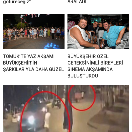
götüreceğiz”
ARALADI
TÖMÜK’TE YAZ AKŞAMI
BÜYÜKŞEHİR ÖZEL
BÜYÜKŞEHİR’İN
GEREKSİNİMLİ BİREYLERİ
ŞARKILARIYLA DAHA GÜZEL
SİNEMA AKŞAMINDA
BULUŞTURDU