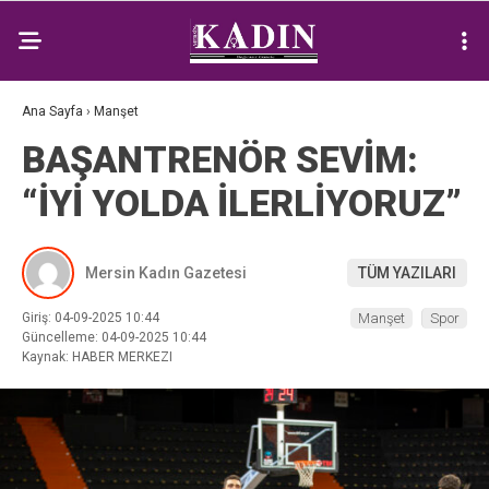
Ana Sayfa
›
Manşet
BAŞANTRENÖR SEVİM:
“İYİ YOLDA İLERLİYORUZ”
Mersin Kadın Gazetesi
TÜM YAZILARI
Giriş: 04-09-2025 10:44
Manşet
Spor
Güncelleme: 04-09-2025 10:44
Kaynak: HABER MERKEZI