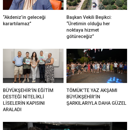
“Akdeniz’in geleceği
Başkan Vekili Beşikci:
karartılamaz”
“Üretimin olduğu her
noktaya hizmet
götüreceğiz”
BÜYÜKŞEHİR’İN EĞİTİM
TÖMÜK’TE YAZ AKŞAMI
DESTEĞİ NİTELİKLİ
BÜYÜKŞEHİR’İN
LİSELERİN KAPISINI
ŞARKILARIYLA DAHA GÜZEL
ARALADI