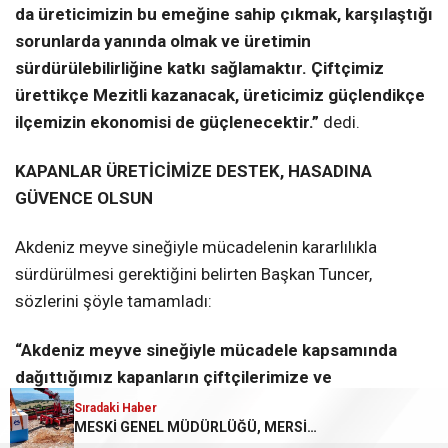
da üreticimizin bu emeğine sahip çıkmak, karşılaştığı
sorunlarda yanında olmak ve üretimin
sürdürülebilirliğine katkı sağlamaktır. Çiftçimiz
ürettikçe Mezitli kazanacak, üreticimiz güçlendikçe
ilçemizin ekonomisi de güçlenecektir.”
dedi.
KAPANLAR ÜRETİCİMİZE DESTEK, HASADINA
GÜVENCE OLSUN
Akdeniz meyve sineğiyle mücadelenin kararlılıkla
sürdürülmesi gerektiğini belirten Başkan Tuncer,
sözlerini şöyle tamamladı:
“Akdeniz meyve sineğiyle mücadele kapsamında
dağıttığımız kapanların çiftçilerimize ve
üreticilerimize destek, hasatlarına güvence olmasını
Sıradaki Haber
MESKİ GENEL MÜDÜRLÜĞÜ, MERSİN MERKEZİNİN YANI SIRA KIRSALDAKİ ÇALIŞMALARINA DA ARALIKSIZ DEVAM EDİYOR
temenni ediyorum. Toprağını işleyen, üreten ve alın