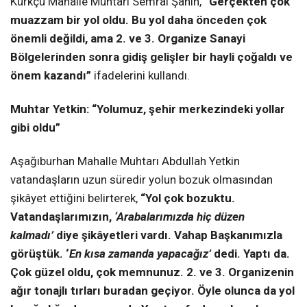
Kürkçü Mahalle Muhtarı Semral Şahin,
“Gerçekten çok
muazzam bir yol oldu. Bu yol daha önceden çok
önemli değildi, ama 2. ve 3. Organize Sanayi
Bölgelerinden sonra gidiş gelişler bir hayli çoğaldı ve
önem kazandı”
ifadelerini kullandı.
Muhtar Yetkin: “Yolumuz, şehir merkezindeki yollar
gibi oldu”
Aşağıburhan Mahalle Muhtarı Abdullah Yetkin
vatandaşların uzun süredir yolun bozuk olmasından
şikâyet ettiğini belirterek,
“Yol çok bozuktu.
Vatandaşlarımızın,
‘Arabalarımızda hiç düzen
kalmadı’
diye şikâyetleri vardı. Vahap Başkanımızla
görüştük. ‘
En kısa zamanda yapacağız’
dedi. Yaptı da.
Çok güzel oldu, çok memnunuz. 2. ve 3. Organizenin
ağır tonajlı tırları buradan geçiyor. Öyle olunca da yol