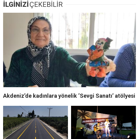
İLGİNİZİ
ÇEKEBİLİR
Akdeniz’de kadınlara yönelik ‘Sevgi Sanatı’ atölyesi