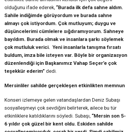
olduğunu ifade ederek,
“Burada ilk defa sahne aldım.
Sahile indiğimde görüyordum ve burada sahne
almayı çok istiyordum. Çok mutluyum; duygu ve
düşüncelerimi cümlelere sığdıramıyorum. Sahneye
bayıldım. Burada olmak ve insanlara şarkı söylemek
çok mutluluk verici. Yeni insanlarla tanışma fırsatı
buldum, imza bile isteyen var. Böyle bir organizasyon
düzenlendiği için Başkanımız Vahap Seçer’e çok
teşekkür ederim”
dedi.
Mersinliler sahilde gerçekleşen etkinlikten memnun
Konseri izlemeye gelen vatandaşlardan Deniz Subaşı
sosyalleşmeyi çok sevdiğini belirterek, ailece bu tür
etkinliklere katıldıklarını söyledi. Subaşı,
“Mersin son 5-
6 yıldır çok güzel bir kent oldu. Eskiden sahilde
sosyalleşemiyorduk, çorak bir yerdi. Şimdi sahilimiz