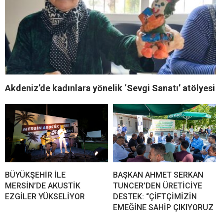
Akdeniz’de kadınlara yönelik ‘Sevgi Sanatı’ atölyesi
BÜYÜKŞEHİR İLE
BAŞKAN AHMET SERKAN
MERSİN’DE AKUSTİK
TUNCER’DEN ÜRETİCİYE
EZGİLER YÜKSELİYOR
DESTEK: “ÇİFTÇİMİZİN
EMEĞİNE SAHİP ÇIKIYORUZ