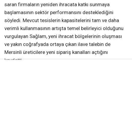
saran firmaların yeniden ihracata katkı sunmaya
başlamasının sektör performansını desteklediğini
söyledi. Mevcut tesislerin kapasitelerini tam ve daha
verimli kullanmasının artışta temel belirleyici olduğunu
vurgulayan Sağlam, yeni ihracat bölgelerinin oluşması
ve yakın coğrafyada ortaya çıkan ilave talebin de
Mersinli üreticilere yeni sipariş kanalları açtığını
kaydetti.
Bölgesel savaşların ve jeopolitik gelişmelerin küresel
tedarik zincirlerinde değişime yol açtığını ifade eden
Sağlam, İran, İsrail ve ABD ekseninde artan gerilimin
bazı pazarlarda üretim ve tedarik dengelerini
değiştirdiğini söyledi. Bu süreçte Türkiye’nin coğrafi
yakınlığı, hızlı teslimat avantajı ve üretim esnekliğinin
Mersinli firmalara ilave sipariş akışı sağladığını belirten
Sağlam, oluşan talebin mevcut üretim kapasitelerinin