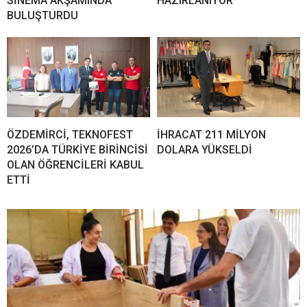
SİNEMA AKŞAMINDA
HAZIRLANIYOR
BULUŞTURDU
ÖZDEMİRCİ, TEKNOFEST
İHRACAT 211 MİLYON
2026’DA TÜRKİYE BİRİNCİSİ
DOLARA YÜKSELDİ
OLAN ÖĞRENCİLERİ KABUL
ETTİ