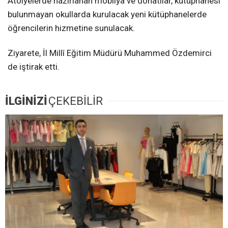
Atölyelerde hazırlanan mobilya ve donatılar, kütüphanesi
bulunmayan okullarda kurulacak yeni kütüphanelerde
öğrencilerin hizmetine sunulacak.
Ziyarete, İl Millî Eğitim Müdürü Muhammed Özdemirci
de iştirak etti.
İLGİNİZİ
ÇEKEBİLİR