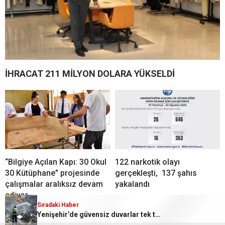
İHRACAT 211 MİLYON DOLARA YÜKSELDİ
“Bilgiye Açılan Kapı: 30 Okul
122 narkotik olayı
30 Kütüphane” projesinde
gerçekleşti, 137 şahıs
çalışmalar aralıksız devam
yakalandı
ediyor
Sıradaki Haber
Sıradaki Haber
Akdeniz’de 200 Kilo Bozulmuş Midye Dolması Ele Geçirildi
Yenişehir’de güvensiz duvarlar tek tek yıkılıyor