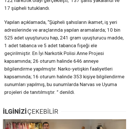
122 narkotik olayı gerçekleşti, 137 şahıs yakalandı ve
17 şüpheli tutuklandı.
Yapılan açıklamada, “Şüpheli şahısların ikamet, iş yeri
adreslerinde ve araçlarında yapılan aramalarda; 10 bin
525 adet uyuşturucu hap, 241 gram uyuşturucu madde,
1 adet tabanca ve 5 adet tabanca fişeği ele
geçirilmiştir. En İyi Narkotik Polisi Anne Projesi
kapsamında; 26 oturum halinde 646 anneye
bilgilendirme yapılmıştır. Narko-yetişkin faaliyetleri
kapsamında; 16 oturum halinde 353 kişiye bilgilendirme
sunumları yapılmış, bu sunumlarda Narvas ve Uyuma
projeleri de tanıtılmıştır. ” denildi.
İLGİNİZİ
ÇEKEBİLİR