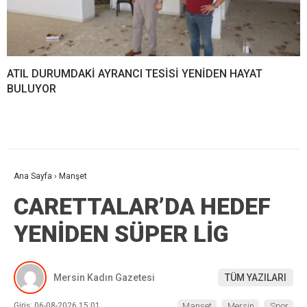
ATIL DURUMDAKİ AYRANCI TESİSİ YENİDEN HAYAT
BULUYOR
Ana Sayfa
›
Manşet
CARETTALAR’DA HEDEF
YENİDEN SÜPER LİG
Mersin Kadın Gazetesi
TÜM YAZILARI
Giriş: 06-08-2026 15:01
Manşet
Mersin
Spor