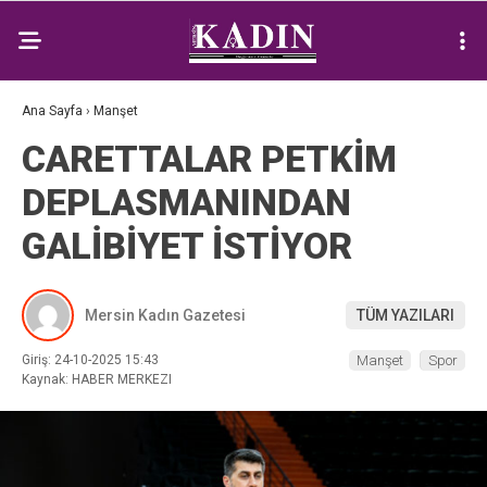
Ana Sayfa
›
Manşet
CARETTALAR PETKİM
DEPLASMANINDAN
GALİBİYET İSTİYOR
Mersin Kadın Gazetesi
TÜM YAZILARI
Giriş: 24-10-2025 15:43
Manşet
Spor
Kaynak: HABER MERKEZI