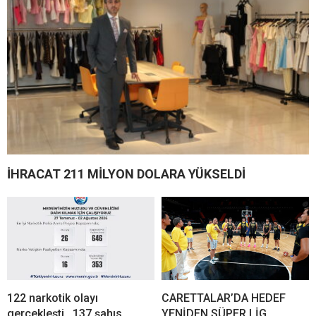
İHRACAT 211 MİLYON DOLARA YÜKSELDİ
122 narkotik olayı
CARETTALAR’DA HEDEF
gerçekleşti, 137 şahıs
YENİDEN SÜPER LİG