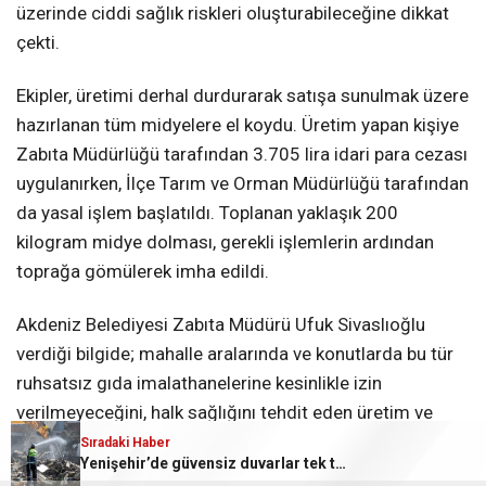
üzerinde ciddi sağlık riskleri oluşturabileceğine dikkat
çekti.
Ekipler, üretimi derhal durdurarak satışa sunulmak üzere
hazırlanan tüm midyelere el koydu. Üretim yapan kişiye
Zabıta Müdürlüğü tarafından 3.705 lira idari para cezası
uygulanırken, İlçe Tarım ve Orman Müdürlüğü tarafından
da yasal işlem başlatıldı. Toplanan yaklaşık 200
kilogram midye dolması, gerekli işlemlerin ardından
toprağa gömülerek imha edildi.
Akdeniz Belediyesi Zabıta Müdürü Ufuk Sivaslıoğlu
verdiği bilgide; mahalle aralarında ve konutlarda bu tür
ruhsatsız gıda imalathanelerine kesinlikle izin
verilmeyeceğini, halk sağlığını tehdit eden üretim ve
satış faaliyetlerine yönelik denetimlerin aralıksız
Sıradaki Haber
Sıradaki Haber
CARETTALAR’DA HEDEF YENİDEN SÜPER LİG
Yenişehir’de güvensiz duvarlar tek tek yıkılıyor
sürdürüleceğini bildirdi.