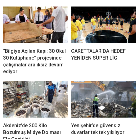
“Bilgiye Açılan Kapı: 30 Okul
CARETTALAR’DA HEDEF
30 Kütüphane” projesinde
YENİDEN SÜPER LİG
çalışmalar aralıksız devam
ediyor
Akdeniz’de 200 Kilo
Yenişehir’de güvensiz
Bozulmuş Midye Dolması
duvarlar tek tek yıkılıyor