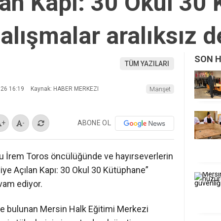
lan Kapı: 30 Okul 30
alışmalar aralıksız 
SON 
TÜM YAZILARI
026 16:19
Kaynak: HABER MERKEZI
Manşet
ABONE OL
+
-
du İrem Toros öncülüğünde ve hayırseverlerin
lgiye Açılan Kapı: 30 Okul 30 Kütüphane”
vam ediyor.
e bulunan Mersin Halk Eğitimi Merkezi