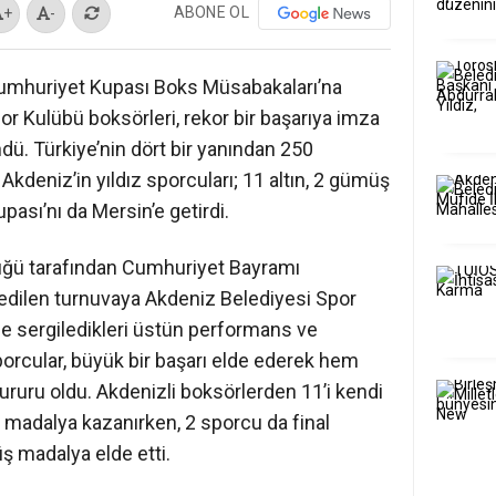
ABONE OL
+
-
umhuriyet Kupası Boks Müsabakaları’na
 Kulübü boksörleri, rekor bir başarıya imza
dü. Türkiye’nin dört bir yanından 250
Akdeniz’in yıldız sporcuları; 11 altın, 2 gümüş
sı’nı da Mersin’e getirdi.
lüğü tarafından Cumhuriyet Bayramı
edilen turnuvaya Akdeniz Belediyesi Spor
gde sergiledikleri üstün performans ve
orcular, büyük bir başarı elde ederek hem
ururu oldu. Akdenizli boksörlerden 11’i kendi
n madalya kazanırken, 2 sporcu da final
ş madalya elde etti.