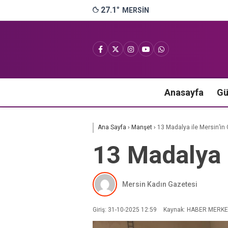
27.1
°
MERSIN
Anasayfa
G
Ana Sayfa
›
Manşet
›
13 Madalya ile Mersin’in 
13 Madalya i
Mersin Kadın Gazetesi
Giriş: 31-10-2025 12:59
Kaynak: HABER MERKE