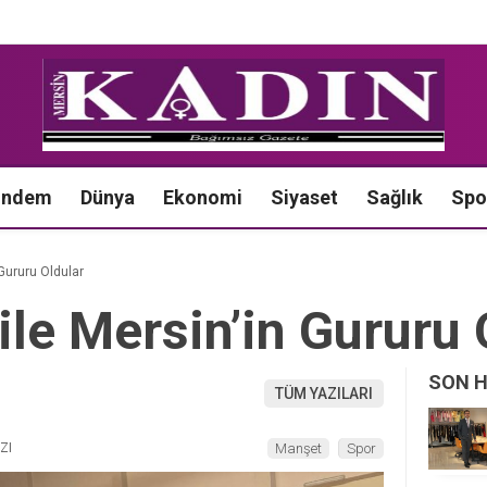
ündem
Dünya
Ekonomi
Siyaset
Sağlık
Spo
Gururu Oldular
le Mersin’in Gururu 
SON 
TÜM YAZILARI
ZI
Manşet
Spor