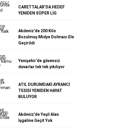
CARETTALAR’DA HEDEF
YENİDEN SÜPER LİG
Akdeniz’de 200 Kilo
Bozulmuş Midye Dolması Ele
Geçirildi
Yenişehir’de güvensiz
duvarlar tek tek yıkılıyor
ATIL DURUMDAKİ AYRANCI
TESİSİ YENİDEN HAYAT
BULUYOR
Akdeniz’de Yeşil Alan
İşgaline Geçit Yok