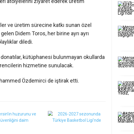
ri atölyelerini ziyaret ederek üretim
erler ve üretim sürecine katkı sunan özel
 gelen Didem Toros, her birine ayrı ayrı
ylıklar diledi.
 donatılar, kütüphanesi bulunmayan okullarda
rencilerin hizmetine sunulacak.
uhammed Özdemirci de iştirak etti.