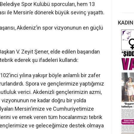
 Belediye Spor Kulübü sporcuları, hem 13
 ile Mersin’e dönerek büyük sevinç yaşattı.
KADIN
aşarısı, Akdeniz’in spor vizyonunun en güçlü
şkan V. Zeyit Şener, elde edilen başarıdan
tebrik ederek şu ifadeleri kullandı:
2’inci yılına yakışır böyle anlamlı bir zafer
rurlandırdı. Spora ve gençlerimize yaptığımız
tluluk verici. Akdenizli gençlerimizin azmi,
or vizyonunun ne kadar doğru bir yolda
alyaları Mersin’imize ve Cumhuriyetimize
lerini ve emek veren tüm hocalarımızı tebrik
gençlerimize ve geleceğimize destek olmaya