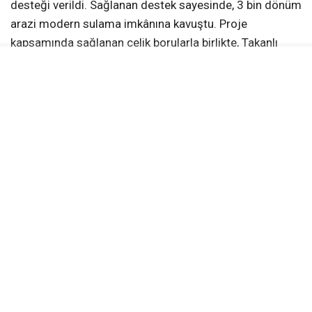
desteği verildi. Sağlanan destek sayesinde, 3 bin dönüm
arazi modern sulama imkânına kavuştu. Proje
kapsamında sağlanan çelik borularla birlikte, Takanlı
Mahallesi’nde geçmiş yıllarda yaşanan basınç kaynaklı
sulama sorunları da önemli ölçüde giderildi. Modern
sulama altyapısıyla birlikte üreticiler, tarım arazilerini
daha verimli ve kesintisiz bir şekilde sulayabiliyor.
Kent genelinde hayata geçirilen destekler sayesinde
suyun daha etkin kullanılması sağlanırken, tarımsal
üretimin artırılması ve üreticilerin desteklenmesi
amaçlanıyor. Üreticinin her zaman yanında olan
Büyükşehir, hayata geçirdiği projelerle kırsal kalkınmaya
katkı sunarak tarımsal üretimin güçlenmesine destek
olmayı sürdürecek.
Dalçık: “Bu projeyle, Takanlı Mahallesi’ndeki sulama