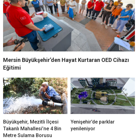
Mersin Büyükşehir’den Hayat Kurtaran OED Cihazı
Eğitimi
Büyükşehir, Mezitli İlçesi
Yenişehir’de parklar
Takanlı Mahallesi’ne 4 Bin
yenileniyor
Metre Sulama Borusu