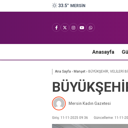
33.5
°
MERSIN
Anasayfa
G
Ana Sayfa
›
Manşet
›
BÜYÜKŞEHİR, VELİLERİ B
BÜYÜKŞEHİR
Mersin Kadın Gazetesi
Giriş: 11-11-2025 09:36
Güncelleme: 11-11-2