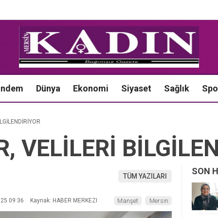
ündem
Dünya
Ekonomi
Siyaset
Sağlık
Spo
İLGİLENDİRİYOR
, VELİLERİ BİLGİLE
SON 
TÜM YAZILARI
025 09:36
Kaynak: HABER MERKEZI
Manşet
Mersin