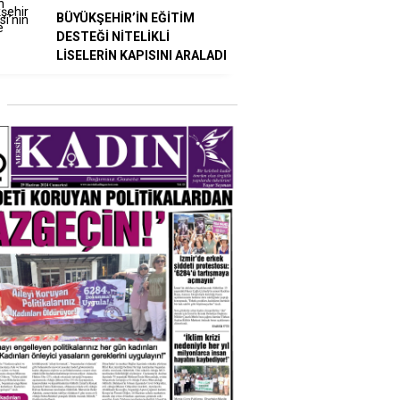
BÜYÜKŞEHİR’İN EĞİTİM
DESTEĞİ NİTELİKLİ
LİSELERİN KAPISINI ARALADI