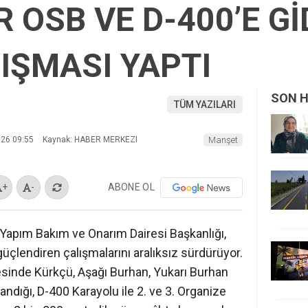
 OSB VE D-400’E G
IŞMASI YAPTI
SON 
TÜM YAZILARI
026 09:55
Kaynak: HABER MERKEZI
Manşet
ABONE OL
+
-
Yapım Bakım ve Onarım Dairesi Başkanlığı,
güçlendiren çalışmalarını aralıksız sürdürüyor.
esinde Kürkçü, Aşağı Burhan, Yukarı Burhan
andığı, D-400 Karayolu ile 2. ve 3. Organize