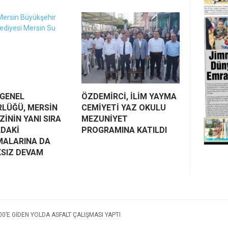
 GENEL
ÖZDEMİRCİ, İLİM YAYMA
LÜĞÜ, MERSİN
CEMİYETİ YAZ OKULU
İNİN YANI SIRA
MEZUNİYET
LDAKİ
PROGRAMINA KATILDI
MALARINA DA
KSIZ DEVAM
0’E GİDEN YOLDA ASFALT ÇALIŞMASI YAPTI