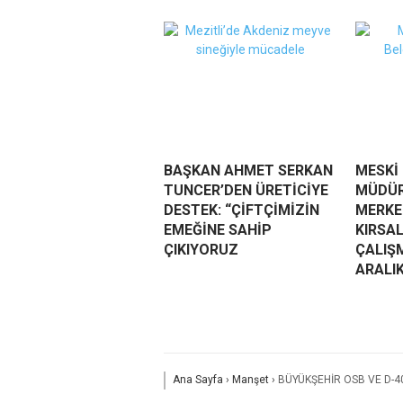
BAŞKAN AHMET SERKAN
MESKİ
TUNCER’DEN ÜRETİCİYE
MÜDÜR
DESTEK: “ÇİFTÇİMİZİN
MERKEZ
EMEĞİNE SAHİP
KIRSA
ÇIKIYORUZ
ÇALIŞ
ARALI
Ana Sayfa
›
Manşet
›
BÜYÜKŞEHİR OSB VE D-40