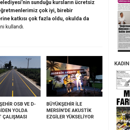
lediyesi’nin sunduğu kursların ücretsiz
Öğretmenlerimiz çok iyi, birebir
rine katkısı çok fazla oldu, okulda da
ni kullandı.
KADIN
EHİR OSB VE D-
BÜYÜKŞEHİR İLE
GİDEN YOLDA
MERSİN’DE AKUSTİK
T ÇALIŞMASI
EZGİLER YÜKSELİYOR