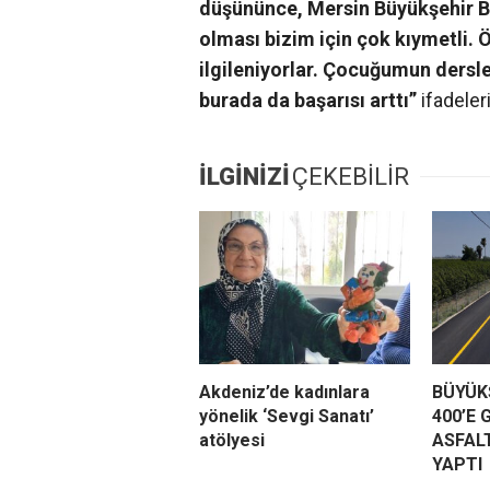
düşününce, Mersin Büyükşehir Be
olması bizim için çok kıymetli. 
ilgileniyorlar. Çocuğumun dersle
burada da başarısı arttı”
ifadeleri
İLGİNİZİ
ÇEKEBİLİR
Akdeniz’de kadınlara
BÜYÜKŞ
yönelik ‘Sevgi Sanatı’
400’E 
atölyesi
ASFAL
YAPTI