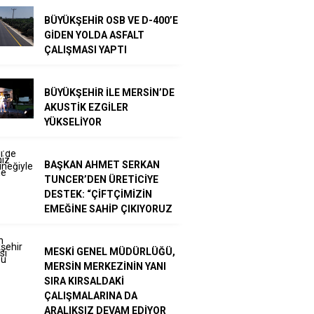
BÜYÜKŞEHİR OSB VE D-400’E
GİDEN YOLDA ASFALT
ÇALIŞMASI YAPTI
BÜYÜKŞEHİR İLE MERSİN’DE
AKUSTİK EZGİLER
YÜKSELİYOR
BAŞKAN AHMET SERKAN
TUNCER’DEN ÜRETİCİYE
DESTEK: “ÇİFTÇİMİZİN
EMEĞİNE SAHİP ÇIKIYORUZ
MESKİ GENEL MÜDÜRLÜĞÜ,
MERSİN MERKEZİNİN YANI
SIRA KIRSALDAKİ
ÇALIŞMALARINA DA
ARALIKSIZ DEVAM EDİYOR