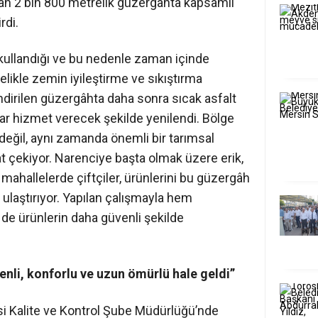
yan 2 bin 800 metrelik güzergâhta kapsamlı
rdi.
k kullandığı ve bu nedenle zaman içinde
ikle zemin iyileştirme ve sıkıştırma
endirilen güzergâhta daha sonra sıcak asfalt
lar hizmet verecek şekilde yenilendi. Bölge
değil, aynı zamanda önemli bir tarımsal
t çekiyor. Narenciye başta olmak üzere erik,
mahallelerde çiftçiler, ürünlerini bu güzergâh
laştırıyor. Yapılan çalışmayla hem
m de ürünlerin daha güvenli şekilde
nli, konforlu ve uzun ömürlü hale geldi”
si Kalite ve Kontrol Şube Müdürlüğü’nde