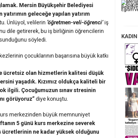
ağlamak. Mersin Büyükşehir Belediyesi
n yatırımın geleceğe yapılan yatırım
u. Ünlüyol, velilerin
‘öğretmen-veli-öğrenci’
iş
dile getirerek, bu iş birliğinin öğrencilerin
KADIN
 sunduğunu söyledi.
rkezlerinin çocuklarının başarısına büyük katkı
 ücretsiz olan hizmetlerin kalitesi düşük
rsini yaşadık. Kızımız oldukça kaliteli bir
ok ilgili. Çocuğumuzun sınav stresinin
ğını görüyoruz”
diye konuştu.
e kurs merkezinden büyük memnuniyet
ftanın 5 günü kurs merkezine severek
s ücretlerinin ne kadar yüksek olduğunu