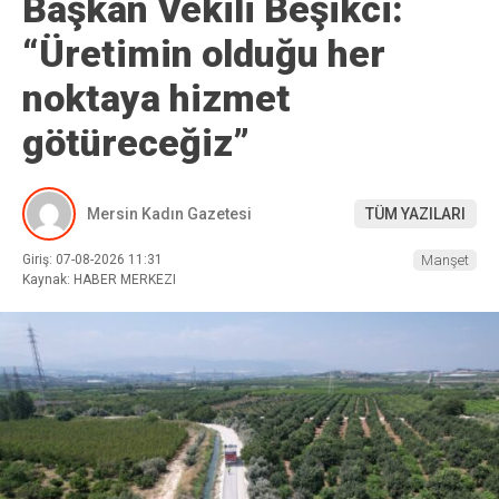
Başkan Vekili Beşikci:
“Üretimin olduğu her
noktaya hizmet
götüreceğiz”
Mersin Kadın Gazetesi
TÜM YAZILARI
Giriş: 07-08-2026 11:31
Manşet
Kaynak: HABER MERKEZI