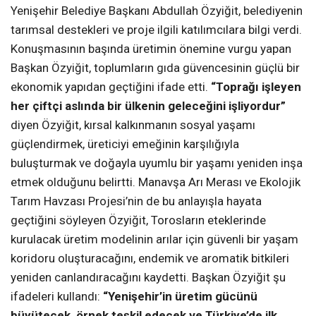
Yenişehir Belediye Başkanı Abdullah Özyiğit, belediyenin
tarımsal destekleri ve proje ilgili katılımcılara bilgi verdi.
Konuşmasının başında üretimin önemine vurgu yapan
Başkan Özyiğit, toplumların gıda güvencesinin güçlü bir
ekonomik yapıdan geçtiğini ifade etti.
“Toprağı işleyen
her çiftçi aslında bir ülkenin geleceğini işliyordur”
diyen Özyiğit, kırsal kalkınmanın sosyal yaşamı
güçlendirmek, üreticiyi emeğinin karşılığıyla
buluşturmak ve doğayla uyumlu bir yaşamı yeniden inşa
etmek olduğunu belirtti. Manavşa Arı Merası ve Ekolojik
Tarım Havzası Projesi’nin de bu anlayışla hayata
geçtiğini söyleyen Özyiğit, Torosların eteklerinde
kurulacak üretim modelinin arılar için güvenli bir yaşam
koridoru oluşturacağını, endemik ve aromatik bitkileri
yeniden canlandıracağını kaydetti. Başkan Özyiğit şu
ifadeleri kullandı:
“Yenişehir’in üretim gücünü
büyütecek, örnek teşkil edecek ve Türkiye’de ilk