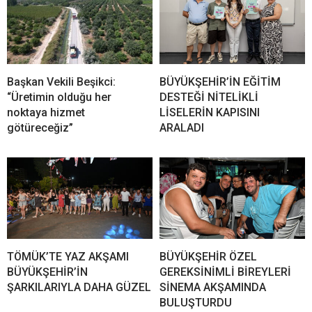
Başkan Vekili Beşikci:
BÜYÜKŞEHİR’İN EĞİTİM
“Üretimin olduğu her
DESTEĞİ NİTELİKLİ
noktaya hizmet
LİSELERİN KAPISINI
götüreceğiz”
ARALADI
TÖMÜK’TE YAZ AKŞAMI
BÜYÜKŞEHİR ÖZEL
BÜYÜKŞEHİR’İN
GEREKSİNİMLİ BİREYLERİ
ŞARKILARIYLA DAHA GÜZEL
SİNEMA AKŞAMINDA
BULUŞTURDU