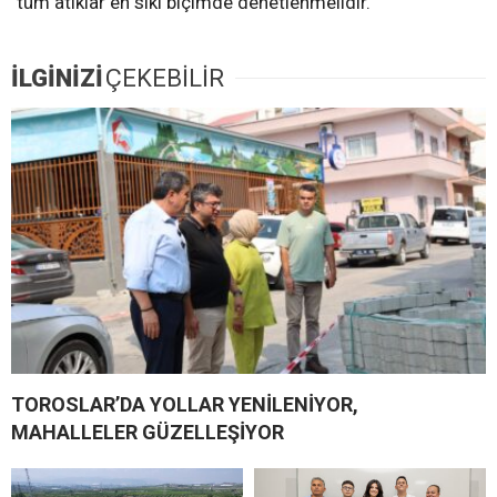
tüm atıklar en sıkı biçimde denetlenmelidir.”
İLGİNİZİ
ÇEKEBİLİR
TOROSLAR’DA YOLLAR YENİLENİYOR,
MAHALLELER GÜZELLEŞİYOR