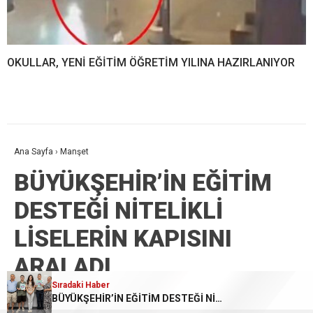
OKULLAR, YENİ EĞİTİM ÖĞRETİM YILINA HAZIRLANIYOR
Ana Sayfa
›
Manşet
BÜYÜKŞEHİR’İN EĞİTİM
DESTEĞİ NİTELİKLİ
LİSELERİN KAPISINI
ARALADI
Sıradaki Haber
Sıradaki Haber
BÜYÜKŞEHİR’İN EĞİTİM DESTEĞİ NİTELİKLİ LİSELERİN KAPISINI ARALADI
Başkan Vekili Beşikci: “Üretimin olduğu her noktaya hizmet götüreceğiz”
Mersin Kadın Gazetesi
TÜM YAZILARI