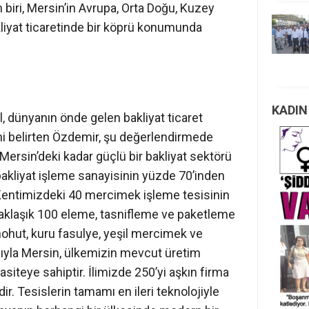
biri, Mersin’in Avrupa, Orta Doğu, Kuzey
liyat ticaretinde bir köprü konumunda
KADIN
l, dünyanın önde gelen bakliyat ticaret
ini belirten Özdemir, şu değerlendirmede
Mersin’deki kadar güçlü bir bakliyat sektörü
kliyat işleme sanayisinin yüzde 70’inden
 Kentimizdeki 40 mercimek işleme tesisinin
 Yaklaşık 100 eleme, tasnifleme ve paketleme
 nohut, kuru fasulye, yeşil mercimek ve
sıyla Mersin, ülkemizin mevcut üretim
siteye sahiptir. İlimizde 250’yi aşkın firma
r. Tesislerin tamamı en ileri teknolojiyle