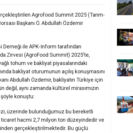
 gerçekleştirilen Agrofood Summit 2025 (Tarım-
 Borsası Başkanı Ö. Abdullah Özdemir
i Derneği ile APK-Inform tarafından
da Zirvesi (AgroFood Summit) 2025’te,
yağlı tohum ve bakliyat piyasalarındaki
amında bakliyat oturumunun açılış konuşmasını
anı Abdullah Özdemir, bakliyatın Türkiye için
rün değil, aynı zamanda kültürel mirasımızın
 şöyle konuştu:
i, üzerinde bulunduğumuz bu bereketli
ış ticaret hacmi 2,7 milyon ton düzeyindedir ve
nden gerçekleştirilmektedir. Bu güçlü