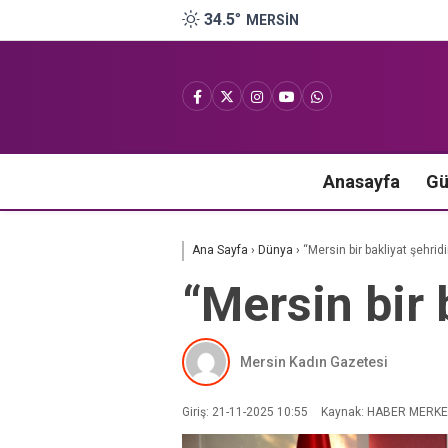
34.5
°
MERSIN
Anasayfa
G
Ana Sayfa
›
Dünya
›
“Mersin bir bakliyat şehridi
“Mersin bir 
Mersin Kadın Gazetesi
Giriş: 21-11-2025 10:55
Kaynak: HABER MERKE