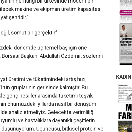
ünyanın herhangi bir ülkesinde modern bir
bilecek makine ve ekipman üretim kapasitesi
yat şehridir.”
değil, somut bir gerçektir”
üzdeki dönemde üç temel başlığın öne
t Borsası Başkanı Abdullah Özdemir, sözlerini
KADIN
yat üretimi ve tüketimindeki artış hızı;
ürün gruplarının gerisinde kalmıştır. Bu
kle genç nesiller arasında tüketimi teşvik
etinin önümüzdeki yıllarda nasıl bir dönüşüm
de analiz etmeliyiz. Gelecekte verimliliği
e uyumlu ve hastalıklara dayanıklı çeşitlerin
ı düşünüyorum. Üçüncüsü, bitkisel protein ve