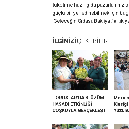
tüketime hazır gıda pazarları hızl
güçlü bir yer edinebilmek için bug
‘Geleceğin Gıdası: Bakliyat’ artık y
İLGİNİZİ
ÇEKEBİLİR
TOROSLAR’DA 3. ÜZÜM
Mersin
HASADI ETKİNLİĞİ
Klasiği
COŞKUYLA GERÇEKLEŞTİ
Yüzünü