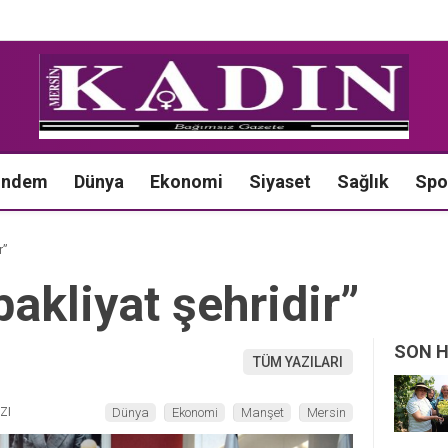
ündem
Dünya
Ekonomi
Siyaset
Sağlık
Spo
r”
bakliyat şehridir”
SON 
TÜM YAZILARI
ZI
Dünya
Ekonomi
Manşet
Mersin