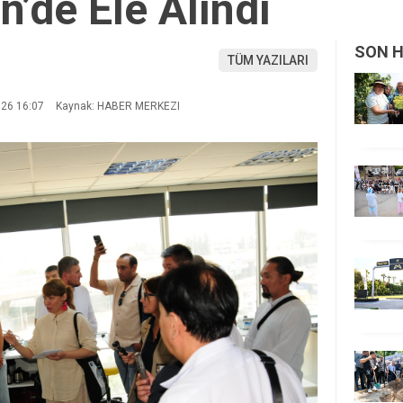
n’de Ele Alındı
SON 
TÜM YAZILARI
026 16:07
Kaynak: HABER MERKEZI