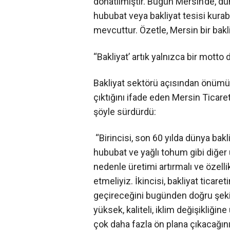
donatılmıştır. Bugün Mersin’de, d
hububat veya bakliyat tesisi kura
mevcuttur. Özetle, Mersin bir bakli
“Bakliyat’ artık yalnızca bir motto 
Bakliyat sektörü açısından önüm
çıktığını ifade eden Mersin Ticare
şöyle sürdürdü:
“Birincisi, son 60 yılda dünya bakli
hububat ve yağlı tohum gibi diğer 
nedenle üretimi artırmalı ve özelli
etmeliyiz. İkincisi, bakliyat ticar
geçireceğini bugünden doğru şekil
yüksek, kaliteli, iklim değişikliğin
çok daha fazla ön plana çıkacağın