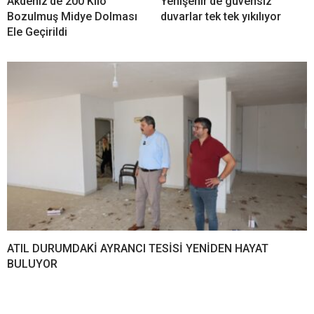
Akdeniz’de 200 Kilo
Yenişehir’de güvensiz
Bozulmuş Midye Dolması
duvarlar tek tek yıkılıyor
Ele Geçirildi
ATIL DURUMDAKİ AYRANCI TESİSİ YENİDEN HAYAT
BULUYOR