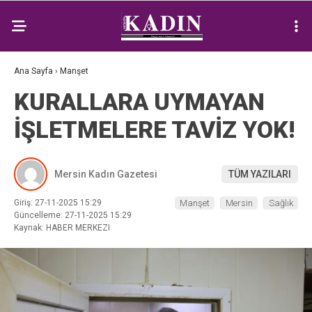
Ana Sayfa
›
Manşet
KURALLARA UYMAYAN
İŞLETMELERE TAVİZ YOK!
Mersin Kadın Gazetesi
TÜM YAZILARI
Giriş: 27-11-2025 15:29
Manşet
Mersin
Sağlık
Güncelleme: 27-11-2025 15:29
Kaynak: HABER MERKEZI