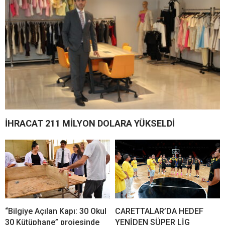
İHRACAT 211 MİLYON DOLARA YÜKSELDİ
“Bilgiye Açılan Kapı: 30 Okul
CARETTALAR’DA HEDEF
30 Kütüphane” projesinde
YENİDEN SÜPER LİG