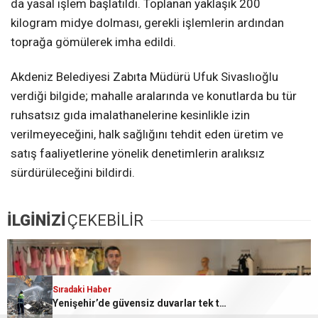
da yasal işlem başlatıldı. Toplanan yaklaşık 200
kilogram midye dolması, gerekli işlemlerin ardından
toprağa gömülerek imha edildi.
Akdeniz Belediyesi Zabıta Müdürü Ufuk Sivaslıoğlu
verdiği bilgide; mahalle aralarında ve konutlarda bu tür
ruhsatsız gıda imalathanelerine kesinlikle izin
verilmeyeceğini, halk sağlığını tehdit eden üretim ve
satış faaliyetlerine yönelik denetimlerin aralıksız
sürdürüleceğini bildirdi.
İLGİNİZİ
ÇEKEBİLİR
Sıradaki Haber
Sıradaki Haber
Yenişehir’de güvensiz duvarlar tek tek yıkılıyor
122 narkotik olayı gerçekleşti, 137 şahıs yakalandı