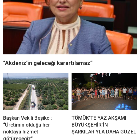
“Akdeniz’in geleceği karartılamaz”
Başkan Vekili Beşikci:
TÖMÜK’TE YAZ AKŞAMI
“Üretimin olduğu her
BÜYÜKŞEHİR’İN
noktaya hizmet
ŞARKILARIYLA DAHA GÜZEL
götüreceğiz”