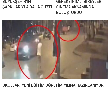
BÜYÜKŞEHİR’İN
GEREKSİNİMLİ BİREYLERİ
ŞARKILARIYLA DAHA GÜZEL
SİNEMA AKŞAMINDA
BULUŞTURDU
OKULLAR, YENİ EĞİTİM ÖĞRETİM YILINA HAZIRLANIYOR