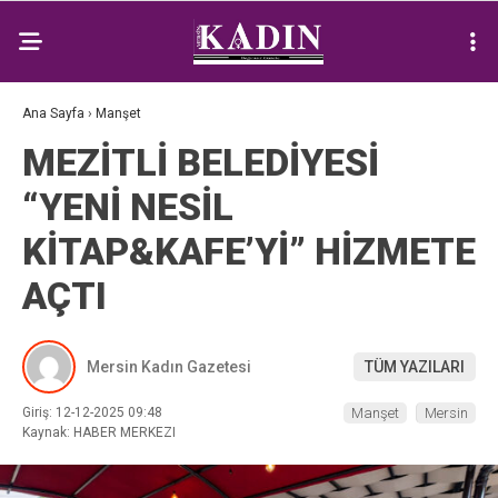
Ana Sayfa
›
Manşet
MEZİTLİ BELEDİYESİ
“YENİ NESİL
KİTAP&KAFE’Yİ” HİZMETE
AÇTI
Mersin Kadın Gazetesi
TÜM YAZILARI
Giriş: 12-12-2025 09:48
Manşet
Mersin
Kaynak: HABER MERKEZI