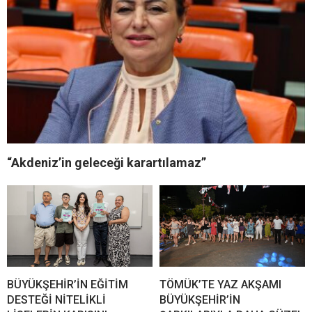
“Akdeniz’in geleceği karartılamaz”
BÜYÜKŞEHİR’İN EĞİTİM
TÖMÜK’TE YAZ AKŞAMI
DESTEĞİ NİTELİKLİ
BÜYÜKŞEHİR’İN