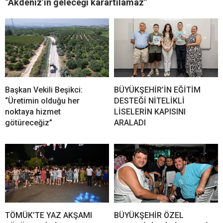
“Akdeniz’in geleceği karartılamaz”
Başkan Vekili Beşikci:
BÜYÜKŞEHİR’İN EĞİTİM
“Üretimin olduğu her
DESTEĞİ NİTELİKLİ
noktaya hizmet
LİSELERİN KAPISINI
götüreceğiz”
ARALADI
TÖMÜK’TE YAZ AKŞAMI
BÜYÜKŞEHİR ÖZEL