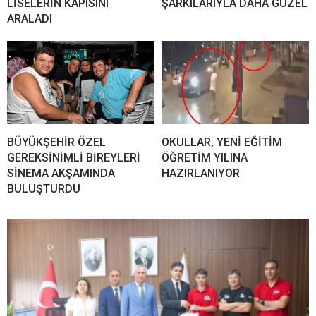
LİSELERİN KAPISINI
ŞARKILARIYLA DAHA GÜZEL
ARALADI
BÜYÜKŞEHİR ÖZEL
OKULLAR, YENİ EĞİTİM
GEREKSİNİMLİ BİREYLERİ
ÖĞRETİM YILINA
SİNEMA AKŞAMINDA
HAZIRLANIYOR
BULUŞTURDU