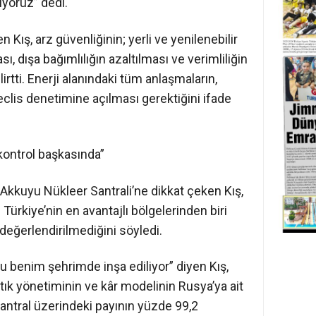
yoruz” dedi.
Kış, arz güvenliğinin; yerli ve yenilenebilir
sı, dışa bağımlılığın azaltılması ve verimliliğin
rtti. Enerji alanındaki tüm anlaşmaların,
Meclis denetimine açılması gerektiğini ifade
 kontrol başkasında”
e Akkuyu Nükleer Santrali’ne dikkat çeken Kış,
Türkiye’nin en avantajlı bölgelerinden biri
eğerlendirilmediğini söyledi.
 benim şehrimde inşa ediliyor” diyen Kış,
 atık yönetiminin ve kâr modelinin Rusya’ya ait
ntral üzerindeki payının yüzde 99,2