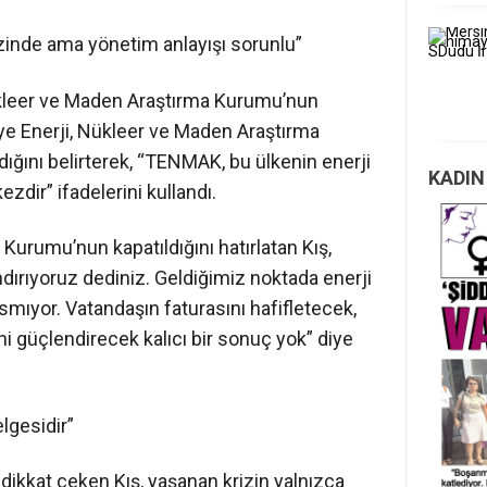
inde ama yönetim anlayışı sorunlu”
kleer ve Maden Araştırma Kurumu’nun
ye Enerji, Nükleer ve Maden Araştırma
ığını belirterek, “TENMAK, bu ülkenin enerji
KADIN
ezdir” ifadelerini kullandı.
 Kurumu’nun kapatıldığını hatırlatan Kış,
landırıyoruz dediniz. Geldiğimiz noktada enerji
basmıyor. Vatandaşın faturasını hafifletecek,
ni güçlendirecek kalıcı bir sonuç yok” diye
elgesidir”
a dikkat çeken Kış, yaşanan krizin yalnızca