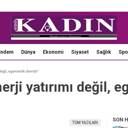
ündem
Dünya
Ekonomi
Siyaset
Sağlık
Spo
değil, egemenlik devridir”
erji yatırımı değil, 
SON 
TÜM YAZILARI