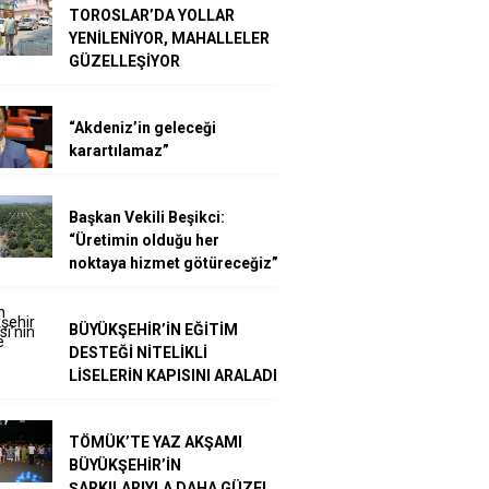
TOROSLAR’DA YOLLAR
YENİLENİYOR, MAHALLELER
GÜZELLEŞİYOR
“Akdeniz’in geleceği
karartılamaz”
Başkan Vekili Beşikci:
“Üretimin olduğu her
noktaya hizmet götüreceğiz”
BÜYÜKŞEHİR’İN EĞİTİM
DESTEĞİ NİTELİKLİ
LİSELERİN KAPISINI ARALADI
TÖMÜK’TE YAZ AKŞAMI
BÜYÜKŞEHİR’İN
ŞARKILARIYLA DAHA GÜZEL