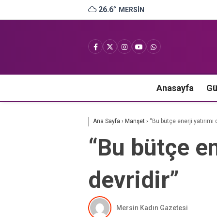
26.6
°
MERSIN
Anasayfa
G
Ana Sayfa
›
Manşet
›
“Bu bütçe enerji yatırımı 
“Bu bütçe en
devridir”
Mersin Kadın Gazetesi