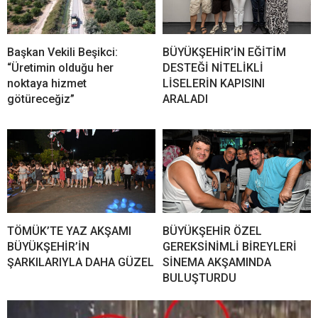
Başkan Vekili Beşikci:
BÜYÜKŞEHİR’İN EĞİTİM
“Üretimin olduğu her
DESTEĞİ NİTELİKLİ
noktaya hizmet
LİSELERİN KAPISINI
götüreceğiz”
ARALADI
TÖMÜK’TE YAZ AKŞAMI
BÜYÜKŞEHİR ÖZEL
BÜYÜKŞEHİR’İN
GEREKSİNİMLİ BİREYLERİ
ŞARKILARIYLA DAHA GÜZEL
SİNEMA AKŞAMINDA
BULUŞTURDU