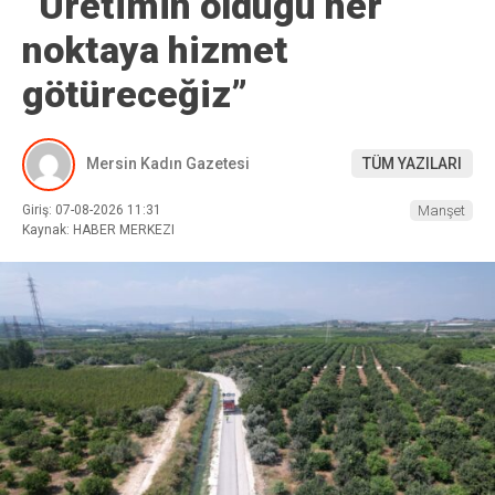
“Üretimin olduğu her
noktaya hizmet
götüreceğiz”
Mersin Kadın Gazetesi
TÜM YAZILARI
Giriş: 07-08-2026 11:31
Manşet
Kaynak: HABER MERKEZI