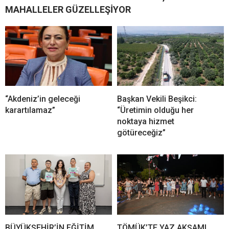
MAHALLELER GÜZELLEŞİYOR
“Akdeniz’in geleceği
Başkan Vekili Beşikci:
karartılamaz”
“Üretimin olduğu her
noktaya hizmet
götüreceğiz”
BÜYÜKŞEHİR’İN EĞİTİM
TÖMÜK’TE YAZ AKŞAMI