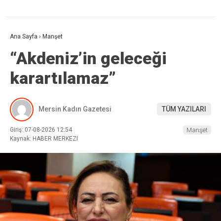
Ana Sayfa
›
Manşet
“Akdeniz’in geleceği
karartılamaz”
Mersin Kadın Gazetesi
TÜM YAZILARI
Giriş: 07-08-2026 12:54
Manşet
Kaynak: HABER MERKEZI