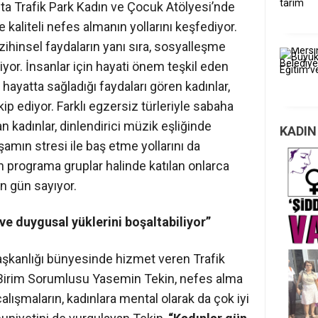
hafta Trafik Park Kadın ve Çocuk Atölyesi’nde
ve kaliteli nefes almanın yollarını keşfediyor.
ihinsel faydaların yanı sıra, sosyalleşme
yor. İnsanlar için hayati önem teşkil eden
hayatta sağladığı faydaları gören kadınlar,
kip ediyor. Farklı egzersiz türleriyle sabaha
n kadınlar, dinlendirici müzik eşliğinde
KADIN
şamın stresi ile baş etme yollarını da
en programa gruplar halinde katılan onlarca
in gün sayıyor.
ve duygusal yüklerini boşaltabiliyor”
Başkanlığı bünyesinde hizmet veren Trafik
 Birim Sorumlusu Yasemin Tekin, nefes alma
alışmaların, kadınlara mental olarak da çok iyi