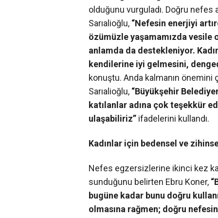
olduğunu vurguladı. Doğru nefes 
Sarıalioğlu,
“Nefesin enerjiyi artı
özümüzle yaşamamızda vesile ol
anlamda da destekleniyor. Kadınl
kendilerine iyi gelmesini, denge
konuştu. Anda kalmanın önemini ça
Sarıalioğlu,
“Büyükşehir Belediyem
katılanlar adına çok teşekkür e
ulaşabiliriz”
ifadelerini kullandı.
Kadınlar için bedensel ve zihinse
Nefes egzersizlerine ikinci kez kat
sunduğunu belirten Ebru Koner,
“
bugüne kadar bunu doğru kullan
olmasına rağmen; doğru nefesi