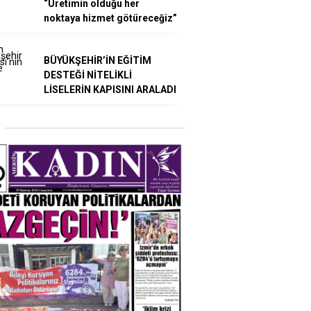
“Üretimin olduğu her
noktaya hizmet götüreceğiz”
BÜYÜKŞEHİR’İN EĞİTİM
DESTEĞİ NİTELİKLİ
LİSELERİN KAPISINI ARALADI