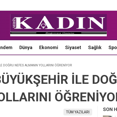
ündem
Dünya
Ekonomi
Siyaset
Sağlık
Spo
LE DOĞRU NEFES ALMANIN YOLLARINI ÖĞRENİYOR
BÜYÜKŞEHİR İLE DO
OLLARINI ÖĞRENİYO
SON 
TÜM YAZILARI