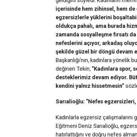
geldiğini söyledi. Kadınların mem
içerisinde hem zihinsel, hem de 
egzersizlerle yüklerini boşaltabi
oldukça pahalı, ama burada hizm
zamanda sosyalleşme fırsatı da b
nefeslerini açıyor, arkadaş oluyo
şekilde güzel bir döngü devam e
Başkanlığı’nın, kadınlara yönelik 
değinen Tekin,
“Kadınlara spor, s
desteklerimiz devam ediyor. Büt
kendini yalnız hissetmesin”
sözle
Sarıalioğlu: “Nefes egzersizleri
Kadınlarla egzersiz çalışmalarını
Eğitmeni Deniz Sarıalioğlu, egzers
hatırlattığını ve doğru nefes alma