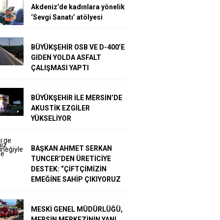
Akdeniz’de kadınlara yönelik
‘Sevgi Sanatı’ atölyesi
BÜYÜKŞEHİR OSB VE D-400’E
GİDEN YOLDA ASFALT
ÇALIŞMASI YAPTI
BÜYÜKŞEHİR İLE MERSİN’DE
AKUSTİK EZGİLER
YÜKSELİYOR
BAŞKAN AHMET SERKAN
TUNCER’DEN ÜRETİCİYE
DESTEK: “ÇİFTÇİMİZİN
EMEĞİNE SAHİP ÇIKIYORUZ
MESKİ GENEL MÜDÜRLÜĞÜ,
MERSİN MERKEZİNİN YANI