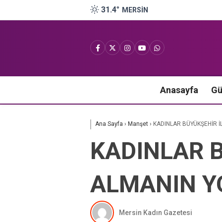
31.4
°
MERSIN
Anasayfa
G
Ana Sayfa
›
Manşet
›
KADINLAR BÜYÜKŞEHİR İ
KADINLAR 
ALMANIN Y
Mersin Kadın Gazetesi