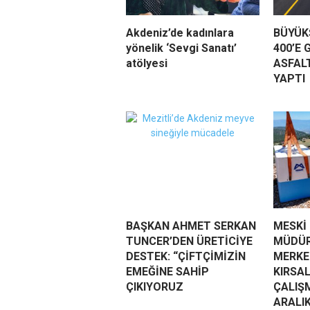
Akdeniz’de kadınlara
BÜYÜKŞ
yönelik ‘Sevgi Sanatı’
400’E 
atölyesi
ASFAL
YAPTI
BAŞKAN AHMET SERKAN
MESKİ
TUNCER’DEN ÜRETİCİYE
MÜDÜR
DESTEK: “ÇİFTÇİMİZİN
MERKEZ
EMEĞİNE SAHİP
KIRSA
ÇIKIYORUZ
ÇALIŞ
ARALI