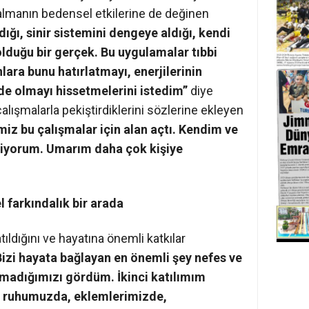
almanın bedensel etkilerine de değinen
rdığı, sinir sistemini dengeye aldığı, kendi
duğu bir gerçek. Bu uygulamalar tıbbi
ara bunu hatırlatmayı, enerjilerinin
de olmayı hissetmelerini istedim”
diye
lışmalarla pekiştirdiklerini sözlerine ekleyen
iz bu çalışmalar için alan açtı. Kendim ve
diyorum. Umarım daha çok kişiye
l farkındalık bir arada
ıldığını ve hayatına önemli katkılar
Bizi hayata bağlayan en önemli şey nefes ve
madığımızı gördüm. İkinci katılımım
n ruhumuzda, eklemlerimizde,