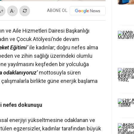
ABONE OL
+
-
n ve Aile Hizmetleri Dairesi Başkanlığı
Kadın ve Çocuk Atölyesi’nde devam
eket Eğitimi’
ile kadınlar; doğru nefes alma
beden ve zihin sağlığı üzerindeki olumlu
dene yayılmasını keşfeden bir yolculuğa
na odaklanıyoruz’
mottosuyla süren
 çalışmalarla birlikte güne enerjik başlama
li nefes dokunuşu
msal enerjiyi yükseltmesine odaklanan ve
ülen egzersizler, kadınlar tarafından büyük