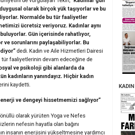
nuniyetini de vurgulayan Tekin,
“Kadınlar gün
duygusal olarak birçok yük taşıyorlar ve bu
liyorlar. Normalde bu tür faaliyetler
etimizi ücretsiz veriyoruz. Kadınlar aynı
uluyorlar. Gün içerisinde rahatlıyor,
r ve sorunlarını paylaşabiliyorlar. Bu
diyor”
dedi. Kadın ve Aile Hizmetleri Dairesi
bu tür faaliyetlerinin devam edeceğine de
osyal ve psikoloji gibi alanlarda da
ün kadınların yanındayız. Hiçbir kadın
rini kaydetti.
KADIN
, enerji ve dengeyi hissetmemizi sağlıyor”
 gönüllü olarak yürüten Yoga ve Nefes
izlerin nefesin hayatla olan bağını
nın insanın enerjisini yükseltmesine yardımcı