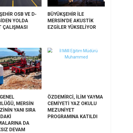
EHİR OSB VE D-
BÜYÜKŞEHİR İLE
GİDEN YOLDA
MERSİN’DE AKUSTİK
T ÇALIŞMASI
EZGİLER YÜKSELİYOR
 GENEL
ÖZDEMİRCİ, İLİM YAYMA
LÜĞÜ, MERSİN
CEMİYETİ YAZ OKULU
İNİN YANI SIRA
MEZUNİYET
LDAKİ
PROGRAMINA KATILDI
MALARINA DA
KSIZ DEVAM