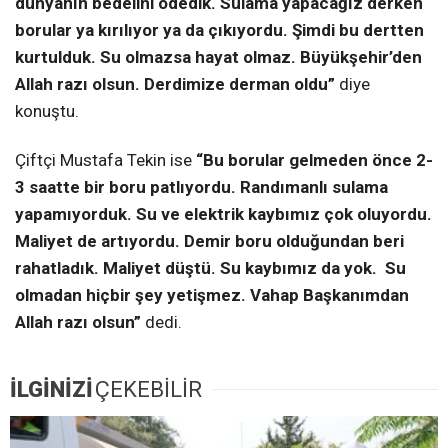
dünyanın bedelini ödedik. Sulama yapacağız derken
borular ya kırılıyor ya da çıkıyordu. Şimdi bu dertten
kurtulduk. Su olmazsa hayat olmaz. Büyükşehir’den
Allah razı olsun. Derdimize derman oldu”
diye
konuştu.
Çiftçi Mustafa Tekin ise
“Bu borular gelmeden önce 2-
3 saatte bir boru patlıyordu. Randımanlı sulama
yapamıyorduk. Su ve elektrik kaybımız çok oluyordu.
Maliyet de artıyordu. Demir boru olduğundan beri
rahatladık. Maliyet düştü. Su kaybımız da yok. Su
olmadan hiçbir şey yetişmez. Vahap Başkanımdan
Allah razı olsun”
dedi.
İLGİNİZİ
ÇEKEBİLİR