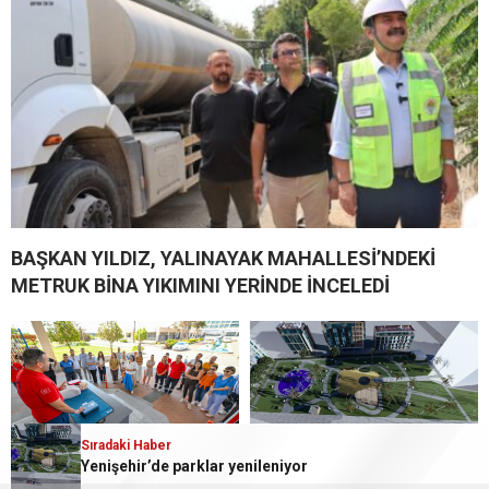
BAŞKAN YILDIZ, YALINAYAK MAHALLESİ’NDEKİ
METRUK BİNA YIKIMINI YERİNDE İNCELEDİ
Sıradaki Haber
Yenişehir’de parklar yenileniyor
Mersin Büyükşehir’den
Yenişehir’de parklar