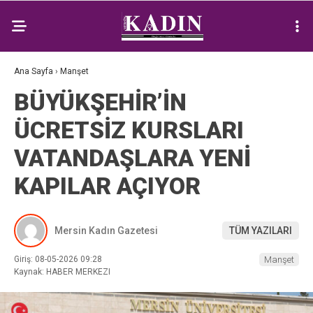
Ana Sayfa
›
Manşet
BÜYÜKŞEHİR’İN
ÜCRETSİZ KURSLARI
VATANDAŞLARA YENİ
KAPILAR AÇIYOR
Mersin Kadın Gazetesi
TÜM YAZILARI
Giriş: 08-05-2026 09:28
Manşet
Kaynak: HABER MERKEZI