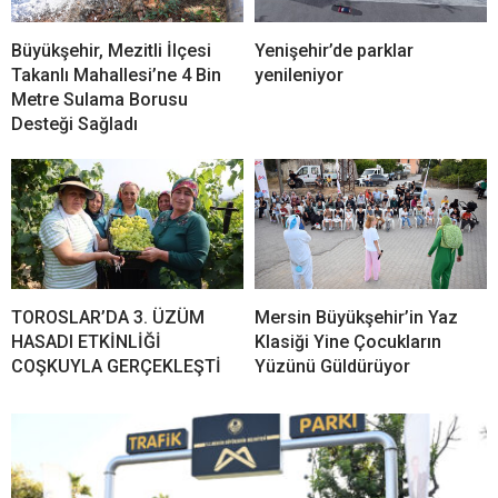
Büyükşehir, Mezitli İlçesi
Yenişehir’de parklar
Takanlı Mahallesi’ne 4 Bin
yenileniyor
Metre Sulama Borusu
Desteği Sağladı
TOROSLAR’DA 3. ÜZÜM
Mersin Büyükşehir’in Yaz
HASADI ETKİNLİĞİ
Klasiği Yine Çocukların
COŞKUYLA GERÇEKLEŞTİ
Yüzünü Güldürüyor