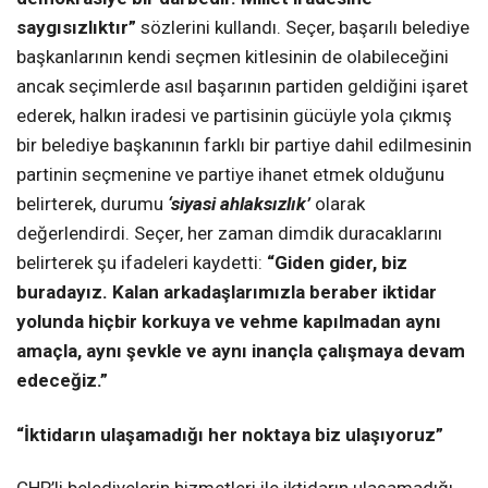
saygısızlıktır”
sözlerini kullandı. Seçer, başarılı belediye
başkanlarının kendi seçmen kitlesinin de olabileceğini
ancak seçimlerde asıl başarının partiden geldiğini işaret
ederek, halkın iradesi ve partisinin gücüyle yola çıkmış
bir belediye başkanının farklı bir partiye dahil edilmesinin
partinin seçmenine ve partiye ihanet etmek olduğunu
belirterek, durumu
‘siyasi ahlaksızlık’
olarak
değerlendirdi. Seçer, her zaman dimdik duracaklarını
belirterek şu ifadeleri kaydetti:
“Giden gider, biz
buradayız. Kalan arkadaşlarımızla beraber iktidar
yolunda hiçbir korkuya ve vehme kapılmadan aynı
amaçla, aynı şevkle ve aynı inançla çalışmaya devam
edeceğiz.”
“İktidarın ulaşamadığı her noktaya biz ulaşıyoruz”
CHP’li belediyelerin hizmetleri ile iktidarın ulaşamadığı