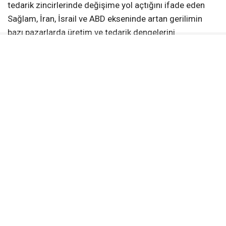
tedarik zincirlerinde değişime yol açtığını ifade eden
Sağlam, İran, İsrail ve ABD ekseninde artan gerilimin
bazı pazarlarda üretim ve tedarik dengelerini
değiştirdiğini söyledi. Bu süreçte Türkiye’nin coğrafi
yakınlığı, hızlı teslimat avantajı ve üretim esnekliğinin
Mersinli firmalara ilave sipariş akışı sağladığını belirten
Sağlam, oluşan talebin mevcut üretim kapasitelerinin
neredeyse tamamının kullanılmasına imkan verdiğini
ifade etti.
İhracattaki yükselişte mevcut müşteri ilişkilerinin
güçlenmesi, ertelenen siparişlerin yeniden üretime
dönmesi, yakın coğrafyadan tedarik eğilimi ve teslim
sürelerindeki avantajın etkili olduğunu aktaran Sağlam,
Mersin firmalarının özellikle Avrupa pazarında uzun
yıllara dayanan güçlü bir ticaret ağına sahip olduğunu
dile getirdi.