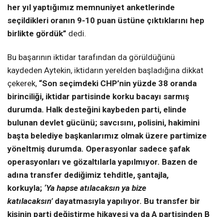
her yıl yaptığımız memnuniyet anketlerinde
seçildikleri oranın 9-10 puan üstüne çıktıklarını hep
birlikte gördük”
dedi.
Bu başarının iktidar tarafından da görüldüğünü
kaydeden Aytekin, iktidarın yerelden başladığına dikkat
çekerek,
“Son seçimdeki CHP’nin yüzde 38 oranda
birinciliği, iktidar partisinde korku bacayı sarmış
durumda. Halk desteğini kaybeden parti, elinde
bulunan devlet gücünü; savcısını, polisini, hakimini
başta belediye başkanlarımız olmak üzere partimize
yöneltmiş durumda. Operasyonlar sadece şafak
operasyonları ve gözaltılarla yapılmıyor. Bazen de
adına transfer dediğimiz tehditle, şantajla,
korkuyla;
‘Ya hapse atılacaksın ya bize
katılacaksın’
dayatmasıyla yapılıyor. Bu transfer bir
kişinin parti değiştirme hikayesi ya da A partisinden B