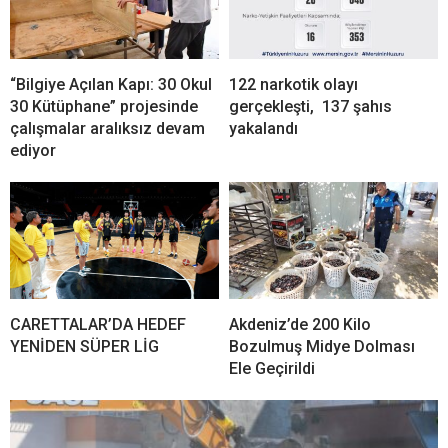
“Bilgiye Açılan Kapı: 30 Okul
122 narkotik olayı
30 Kütüphane” projesinde
gerçekleşti, 137 şahıs
çalışmalar aralıksız devam
yakalandı
ediyor
CARETTALAR’DA HEDEF
Akdeniz’de 200 Kilo
YENİDEN SÜPER LİG
Bozulmuş Midye Dolması
Ele Geçirildi