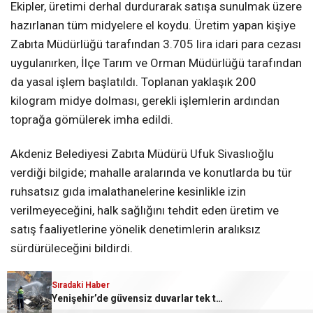
Ekipler, üretimi derhal durdurarak satışa sunulmak üzere
hazırlanan tüm midyelere el koydu. Üretim yapan kişiye
Zabıta Müdürlüğü tarafından 3.705 lira idari para cezası
uygulanırken, İlçe Tarım ve Orman Müdürlüğü tarafından
da yasal işlem başlatıldı. Toplanan yaklaşık 200
kilogram midye dolması, gerekli işlemlerin ardından
toprağa gömülerek imha edildi.
Akdeniz Belediyesi Zabıta Müdürü Ufuk Sivaslıoğlu
verdiği bilgide; mahalle aralarında ve konutlarda bu tür
ruhsatsız gıda imalathanelerine kesinlikle izin
verilmeyeceğini, halk sağlığını tehdit eden üretim ve
satış faaliyetlerine yönelik denetimlerin aralıksız
sürdürüleceğini bildirdi.
Sıradaki Haber
Sıradaki Haber
İLGİNİZİ
ÇEKEBİLİR
Yenişehir’de güvensiz duvarlar tek tek yıkılıyor
122 narkotik olayı gerçekleşti, 137 şahıs yakalandı