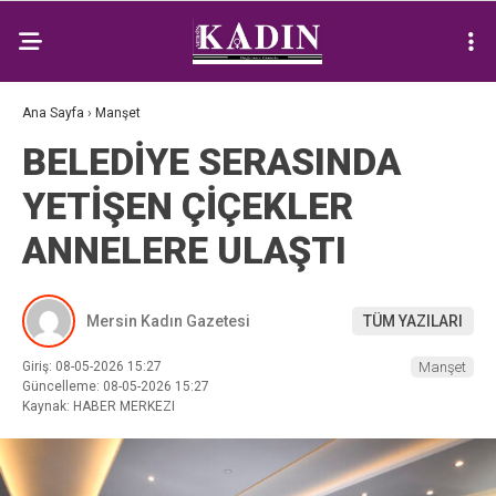
Ana Sayfa
›
Manşet
BELEDİYE SERASINDA
YETİŞEN ÇİÇEKLER
ANNELERE ULAŞTI
Mersin Kadın Gazetesi
TÜM YAZILARI
Giriş: 08-05-2026 15:27
Manşet
Güncelleme: 08-05-2026 15:27
Kaynak: HABER MERKEZI