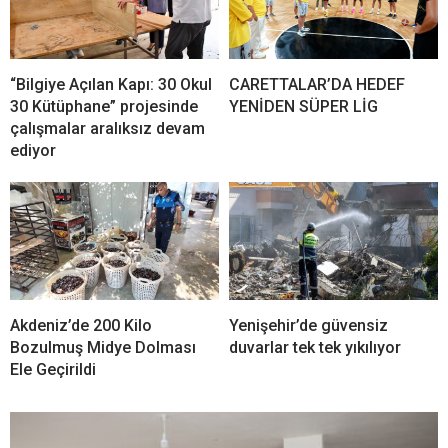
“Bilgiye Açılan Kapı: 30 Okul
CARETTALAR’DA HEDEF
30 Kütüphane” projesinde
YENİDEN SÜPER LİG
çalışmalar aralıksız devam
ediyor
Akdeniz’de 200 Kilo
Yenişehir’de güvensiz
Bozulmuş Midye Dolması
duvarlar tek tek yıkılıyor
Ele Geçirildi