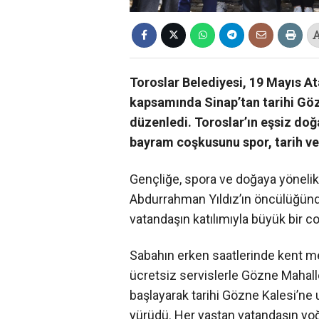
Toroslar Belediyesi, 19 Mayıs A
kapsamında Sinap’tan tarihi Göz
düzenledi.
Toroslar’ın eşsiz doğa
bayram coşkusunu spor, tarih v
Gençliğe, spora ve doğaya yönelik
Abdurrahman Yıldız’ın öncülüğün
vatandaşın katılımıyla büyük bir c
Sabahın erken saatlerinde kent mer
ücretsiz servislerle Gözne Mahall
başlayarak tarihi Gözne Kalesi’ne 
yürüdü. Her yaştan vatandaşın yoğu