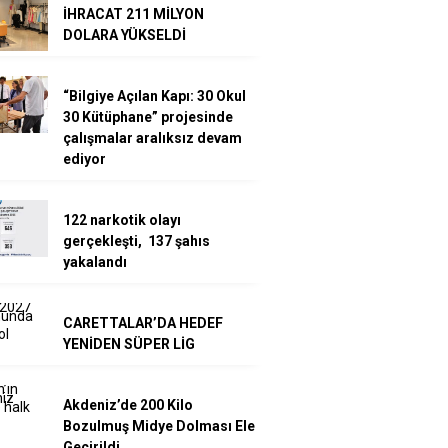
İHRACAT 211 MİLYON
DOLARA YÜKSELDİ
“Bilgiye Açılan Kapı: 30 Okul
30 Kütüphane” projesinde
çalışmalar aralıksız devam
ediyor
122 narkotik olayı
gerçekleşti, 137 şahıs
yakalandı
CARETTALAR’DA HEDEF
YENİDEN SÜPER LİG
Akdeniz’de 200 Kilo
Bozulmuş Midye Dolması Ele
Geçirildi