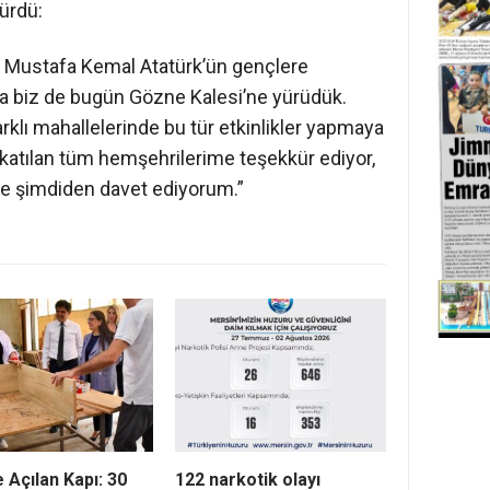
dürdü:
 Mustafa Kemal Atatürk’ün gençlere
na biz de bugün Gözne Kalesi’ne yürüdük.
klı mahallelerinde bu tür etkinlikler yapmaya
tılan tüm hemşehrilerime teşekkür ediyor,
e şimdiden davet ediyorum.”
e Açılan Kapı: 30
122 narkotik olayı