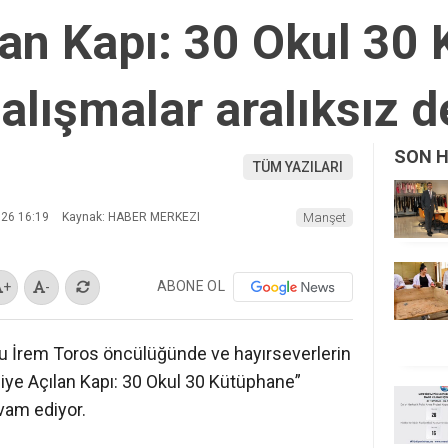
lan Kapı: 30 Okul 30
alışmalar aralıksız 
SON 
TÜM YAZILARI
026 16:19
Kaynak: HABER MERKEZI
Manşet
ABONE OL
+
-
du İrem Toros öncülüğünde ve hayırseverlerin
lgiye Açılan Kapı: 30 Okul 30 Kütüphane”
vam ediyor.