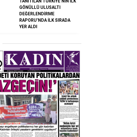
TANITILAN TÜRKİYE’NİN İLK
GÖNÜLLÜ ULUSALTI
DEĞERLENDİRME
RAPORU’NDA İLK SIRADA
YER ALDI