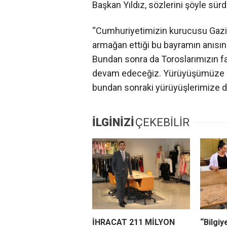
Başkan Yıldız, sözlerini şöyle sür
“Cumhuriyetimizin kurucusu Gazi
armağan ettiği bu bayramın anısı
Bundan sonra da Toroslarımızın far
devam edeceğiz. Yürüyüşümüze ka
bundan sonraki yürüyüşlerimize d
İLGİNİZİ
ÇEKEBİLİR
İHRACAT 211 MİLYON
“Bilgiy