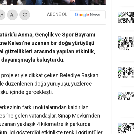
ABONE OL
+
-
tatürk’ü Anma, Gençlik ve Spor Bayramı
ne Kalesi’ne uzanan bir doğa yürüyüşü
l güzellikleri arasında yapılan etkinlik,
e dayanışmayla buluşturdu.
 projeleriyle dikkat çeken Belediye Başkanı
de düzenlenen doğa yürüyüşü, yüzlerce
oşku içinde gerçekleşti.
kezinin farklı noktalarından kaldırılan
esi’ne gelen vatandaşlar, Sinap Mevkii’nden
uzanan yaklaşık 4 kilometrelik parkurda
n ilgi gösterdiği etkinlikte renkli görüntüler