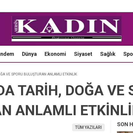
ündem
Dünya
Ekonomi
Siyaset
Sağlık
Spo
OĞA VE SPORU BULUŞTURAN ANLAMLI ETKİNLİK
DA TARİH, DOĞA VE
N ANLAMLI ETKİNLİ
SON 
TÜM YAZILARI