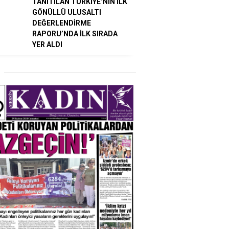
TANITILAN TÜRKİYE’NİN İLK
GÖNÜLLÜ ULUSALTI
DEĞERLENDİRME
RAPORU’NDA İLK SIRADA
YER ALDI