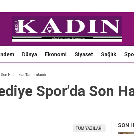
ündem
Dünya
Ekonomi
Siyaset
Sağlık
Spo
 Son Hazırlıklar Tamamlandı
diye Spor’da Son Haz
ı
SON 
TÜM YAZILARI