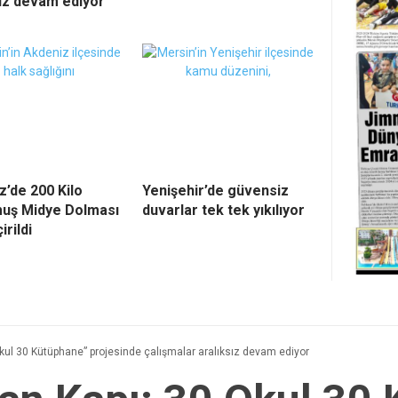
sız devam ediyor
z’de 200 Kilo
Yenişehir’de güvensiz
uş Midye Dolması
duvarlar tek tek yıkılıyor
irildi
Okul 30 Kütüphane” projesinde çalışmalar aralıksız devam ediyor