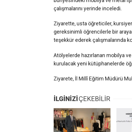
bünyesindeki mobilya ve metal işle
çalışmalarını yerinde inceledi.
Ziyarette, usta öğreticiler, kursiy
gereksinimli öğrencilerle bir araya
teşekkür ederek çalışmalarında kola
Atölyelerde hazırlanan mobilya ve
kurulacak yeni kütüphanelerde öğ
Ziyarete, İl Millî Eğitim Müdürü M
İLGİNİZİ
ÇEKEBİLİR