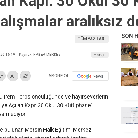
lan Kapı: 30 Okul 30
alışmalar aralıksız 
SON 
TÜM YAZILARI
026 16:19
Kaynak: HABER MERKEZI
Manşet
ABONE OL
+
-
du İrem Toros öncülüğünde ve hayırseverlerin
lgiye Açılan Kapı: 30 Okul 30 Kütüphane”
vam ediyor.
e bulunan Mersin Halk Eğitimi Merkezi