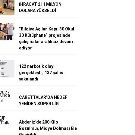
İHRACAT 211 MİLYON
DOLARA YÜKSELDİ
“Bilgiye Açılan Kapı: 30 Okul
30 Kütüphane” projesinde
çalışmalar aralıksız devam
ediyor
122 narkotik olayı
gerçekleşti, 137 şahıs
yakalandı
CARETTALAR’DA HEDEF
YENİDEN SÜPER LİG
Akdeniz’de 200 Kilo
Bozulmuş Midye Dolması Ele
Geçirildi