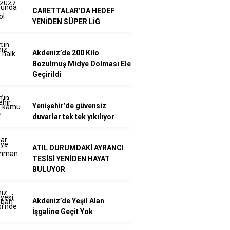
CARETTALAR’DA HEDEF
YENİDEN SÜPER LİG
Akdeniz’de 200 Kilo
Bozulmuş Midye Dolması Ele
Geçirildi
Yenişehir’de güvensiz
duvarlar tek tek yıkılıyor
ATIL DURUMDAKİ AYRANCI
TESİSİ YENİDEN HAYAT
BULUYOR
Akdeniz’de Yeşil Alan
İşgaline Geçit Yok