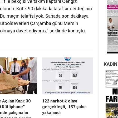
 file bekçisi ve takım kaptanı Cengiz
lundu. Kritik 90 dakikada taraftar desteğinin
Bu maçın telafisi yok. Sahada son dakikaya
futbolseverleri Çarşamba günü Mersin
olmaya davet ediyoruz” şeklinde konuştu.
KADIN
e Açılan Kapı: 30
122 narkotik olayı
0 Kütüphane”
gerçekleşti, 137 şahıs
inde çalışmalar
yakalandı