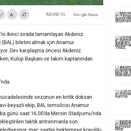
ABONE OL
+
-
’ni ikinci sırada tamamlayan Akdeniz
 (BAL) biletini almak için Anamur
ıyor. Dev karşılaşma öncesi Akdeniz
rken, Kulüp Başkanı ve takım kaptanından
’nda
mücadelesinde sezonun en kritik doksan
Mavi-beyazlı ekip, BAL temsilcisi Anamur
mba günü saat 16.00’da Mersin Stadyumu’nda
kleştirilen taktik antrenmanla son
 Belediyespor, maç saatini beklemeye koyuldu.