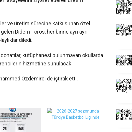
ri atölyelerini ziyaret ederek üretim
erler ve üretim sürecine katkı sunan özel
 gelen Didem Toros, her birine ayrı ayrı
ylıklar diledi.
 donatılar, kütüphanesi bulunmayan okullarda
rencilerin hizmetine sunulacak.
uhammed Özdemirci de iştirak etti.