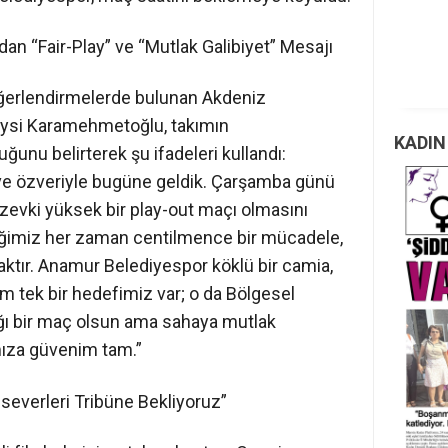
n “Fair-Play” ve “Mutlak Galibiyet” Mesajı
ğerlendirmelerde bulunan Akdeniz
eysi Karamehmetoğlu, takımın
KADIN
nu belirterek şu ifadeleri kullandı:
e özveriyle bugüne geldik. Çarşamba günü
r zevki yüksek bir play-out maçı olmasını
ğimiz her zaman centilmence bir mücadele,
aktır. Anamur Belediyespor köklü bir camia,
m tek bir hedefimiz var; o da Bölgesel
ğı bir maç olsun ama sahaya mutlak
mıza güvenim tam.”
lseverleri Tribüne Bekliyoruz”