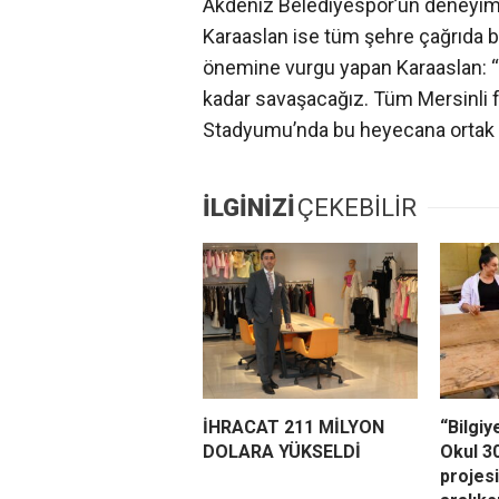
Akdeniz Belediyespor’un deneyimli
Karaaslan ise tüm şehre çağrıda bu
önemine vurgu yapan Karaaslan: “
kadar savaşacağız. Tüm Mersinli 
Stadyumu’nda bu heyecana ortak 
İLGİNİZİ
ÇEKEBİLİR
İHRACAT 211 MİLYON
“Bilgiy
DOLARA YÜKSELDİ
Okul 3
projes