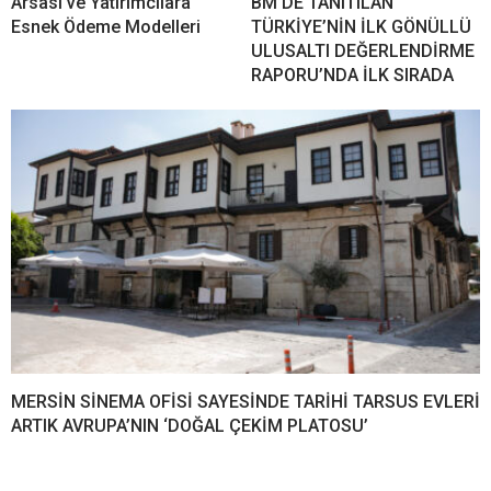
Arsası ve Yatırımcılara
BM’DE TANITILAN
Esnek Ödeme Modelleri
TÜRKİYE’NİN İLK GÖNÜLLÜ
ULUSALTI DEĞERLENDİRME
RAPORU’NDA İLK SIRADA
MERSİN SİNEMA OFİSİ SAYESİNDE TARİHİ TARSUS EVLERİ
ARTIK AVRUPA’NIN ‘DOĞAL ÇEKİM PLATOSU’