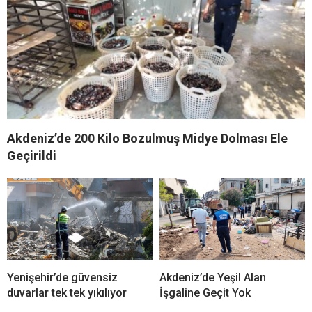
Akdeniz’de 200 Kilo Bozulmuş Midye Dolması Ele
Geçirildi
Yenişehir’de güvensiz
Akdeniz’de Yeşil Alan
duvarlar tek tek yıkılıyor
İşgaline Geçit Yok