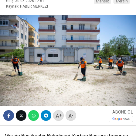
Giriş: 30-05-2026 12:51
Manşet
Mersin
Kaynak: HABER MERKEZI
ABONE OL
+
-
Mersin Büyükşehir Belediyesi, Kurban Bayramı boyunca