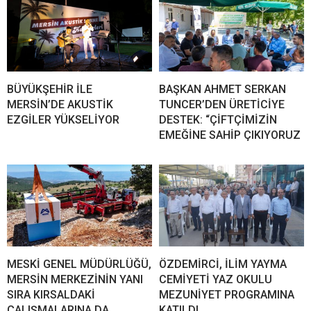
BÜYÜKŞEHİR İLE
BAŞKAN AHMET SERKAN
MERSİN’DE AKUSTİK
TUNCER’DEN ÜRETİCİYE
EZGİLER YÜKSELİYOR
DESTEK: “ÇİFTÇİMİZİN
EMEĞİNE SAHİP ÇIKIYORUZ
MESKİ GENEL MÜDÜRLÜĞÜ,
ÖZDEMİRCİ, İLİM YAYMA
MERSİN MERKEZİNİN YANI
CEMİYETİ YAZ OKULU
SIRA KIRSALDAKİ
MEZUNİYET PROGRAMINA
ÇALIŞMALARINA DA
KATILDI