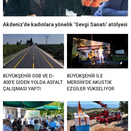
Akdeniz’de kadınlara yönelik ‘Sevgi Sanatı’ atölyesi
BÜYÜKŞEHİR OSB VE D-
BÜYÜKŞEHİR İLE
400’E GİDEN YOLDA ASFALT
MERSİN’DE AKUSTİK
ÇALIŞMASI YAPTI
EZGİLER YÜKSELİYOR