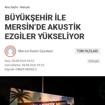
Ana Sayfa
›
Manşet
BÜYÜKŞEHİR İLE
MERSİN’DE AKUSTİK
EZGİLER YÜKSELİYOR
Mersin Kadın Gazetesi
TÜM YAZILARI
Giriş: 08-08-2026 09:53
Manşet
Güncelleme: 08-08-2026 09:53
Kaynak: HABER MERKEZI