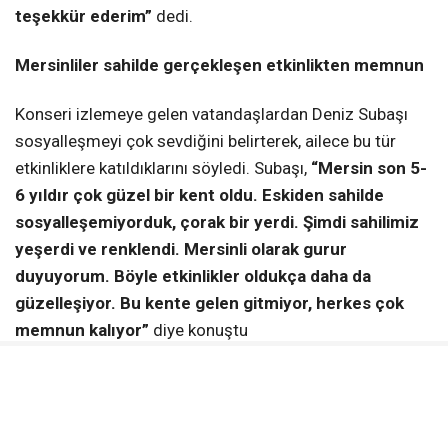
teşekkür ederim”
dedi.
Mersinliler sahilde gerçekleşen etkinlikten memnun
Konseri izlemeye gelen vatandaşlardan Deniz Subaşı
sosyalleşmeyi çok sevdiğini belirterek, ailece bu tür
etkinliklere katıldıklarını söyledi. Subaşı,
“Mersin son 5-
6 yıldır çok güzel bir kent oldu. Eskiden sahilde
sosyalleşemiyorduk, çorak bir yerdi. Şimdi sahilimiz
yeşerdi ve renklendi. Mersinli olarak gurur
duyuyorum. Böyle etkinlikler oldukça daha da
güzelleşiyor. Bu kente gelen gitmiyor, herkes çok
memnun kalıyor”
diye konuştu
Konseri izlemeye gelen Can Tuğrul, Büyükşehir’in yaz
akşamlarını hareketlendiren bu tür etkinliklerden
duyduğu memnuniyeti aktararak,
“Mükemmel bir