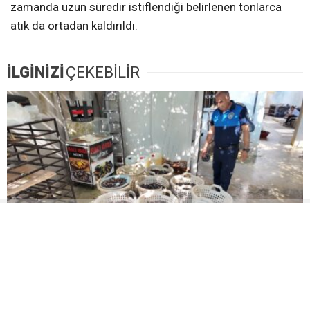
zamanda uzun süredir istiflendiği belirlenen tonlarca
atık da ortadan kaldırıldı.
İLGİNİZİ
ÇEKEBİLİR
Akdeniz’de 200 Kilo Bozulmuş Midye Dolması Ele
Geçirildi