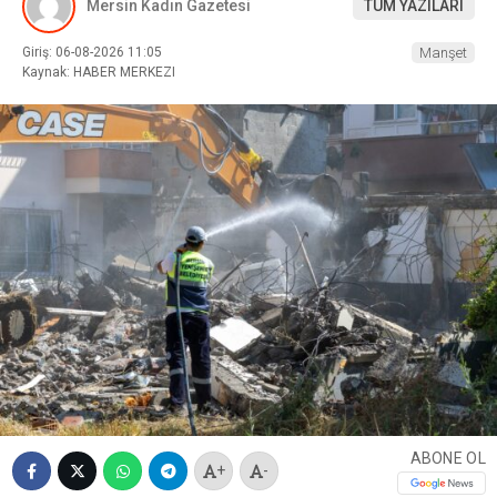
Mersin Kadın Gazetesi
TÜM YAZILARI
Giriş: 06-08-2026 11:05
Manşet
Kaynak: HABER MERKEZI
ABONE OL
+
-