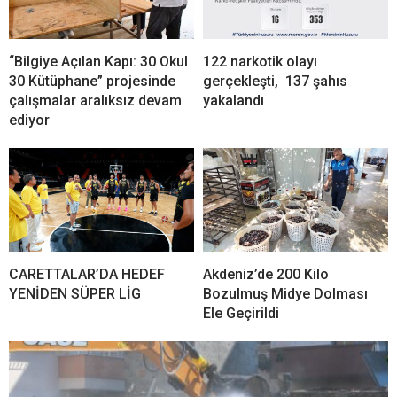
“Bilgiye Açılan Kapı: 30 Okul
122 narkotik olayı
30 Kütüphane” projesinde
gerçekleşti, 137 şahıs
çalışmalar aralıksız devam
yakalandı
ediyor
CARETTALAR’DA HEDEF
Akdeniz’de 200 Kilo
YENİDEN SÜPER LİG
Bozulmuş Midye Dolması
Ele Geçirildi