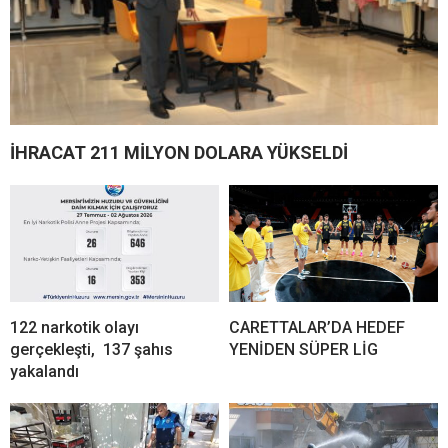
İHRACAT 211 MİLYON DOLARA YÜKSELDİ
122 narkotik olayı
CARETTALAR’DA HEDEF
gerçekleşti, 137 şahıs
YENİDEN SÜPER LİG
yakalandı