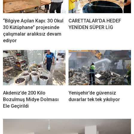
“Bilgiye Açılan Kapı: 30 Okul
CARETTALAR’DA HEDEF
30 Kütüphane” projesinde
YENİDEN SÜPER LİG
çalışmalar aralıksız devam
ediyor
Akdeniz’de 200 Kilo
Yenişehir’de güvensiz
Bozulmuş Midye Dolması
duvarlar tek tek yıkılıyor
Ele Geçirildi