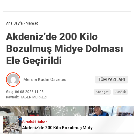
Ana Sayfa
›
Manşet
Akdeniz’de 200 Kilo
Bozulmuş Midye Dolması
Ele Geçirildi
Mersin Kadın Gazetesi
TÜM YAZILARI
Giriş: 06-08-2026 11:08
Manşet
Sağlık
Kaynak: HABER MERKEZI
Sıradaki Haber
Sıradaki Haber
CARETTALAR’DA HEDEF YENİDEN SÜPER LİG
Akdeniz’de 200 Kilo Bozulmuş Midye Dolması Ele Geçirildi