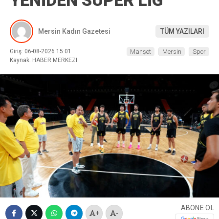
YENİDEN SÜPER LİG
Mersin Kadın Gazetesi
TÜM YAZILARI
Giriş: 06-08-2026 15:01
Manşet
Mersin
Spor
Kaynak: HABER MERKEZI
ABONE OL
+
-