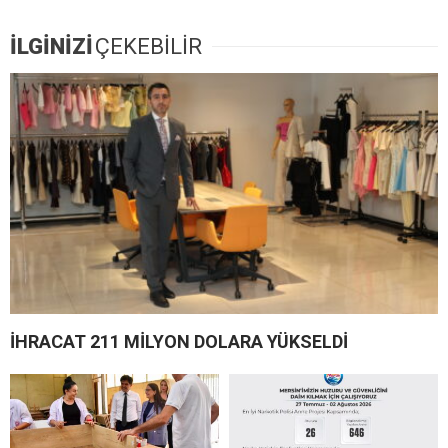
İLGİNİZİ
ÇEKEBİLİR
İHRACAT 211 MİLYON DOLARA YÜKSELDİ