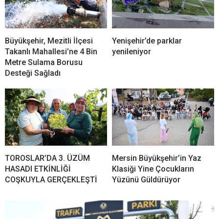
Büyükşehir, Mezitli İlçesi
Yenişehir’de parklar
Takanlı Mahallesi’ne 4 Bin
yenileniyor
Metre Sulama Borusu
Desteği Sağladı
TOROSLAR’DA 3. ÜZÜM
Mersin Büyükşehir’in Yaz
HASADI ETKİNLİĞİ
Klasiği Yine Çocukların
COŞKUYLA GERÇEKLEŞTİ
Yüzünü Güldürüyor