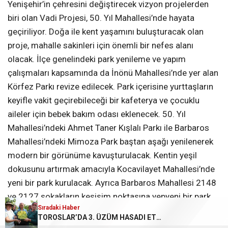
Yenişehir’in çehresini değiştirecek vizyon projelerden
biri olan Vadi Projesi, 50. Yıl Mahallesi’nde hayata
geçiriliyor. Doğa ile kent yaşamını buluşturacak olan
proje, mahalle sakinleri için önemli bir nefes alanı
olacak. İlçe genelindeki park yenileme ve yapım
çalışmaları kapsamında da İnönü Mahallesi’nde yer alan
Körfez Parkı revize edilecek. Park içerisine yurttaşların
keyifle vakit geçirebileceği bir kafeterya ve çocuklu
aileler için bebek bakım odası eklenecek. 50. Yıl
Mahallesi’ndeki Ahmet Taner Kışlalı Parkı ile Barbaros
Mahallesi’ndeki Mimoza Park baştan aşağı yenilenerek
modern bir görünüme kavuşturulacak. Kentin yeşil
dokusunu artırmak amacıyla Kocavilayet Mahallesi’nde
yeni bir park kurulacak. Ayrıca Barbaros Mahallesi 2148
ve 2127 sokakların kesişim noktasına yepyeni bir park
Sıradaki Haber
Sıradaki Haber
inşa edilecek.
TOROSLAR’DA 3. ÜZÜM HASADI ETKİNLİĞİ COŞKUYLA GERÇEKLEŞTİ
Büyükşehir, Mezitli İlçesi Takanlı Mahallesi’ne 4 Bin Metre Sulama Borusu Desteği Sağladı