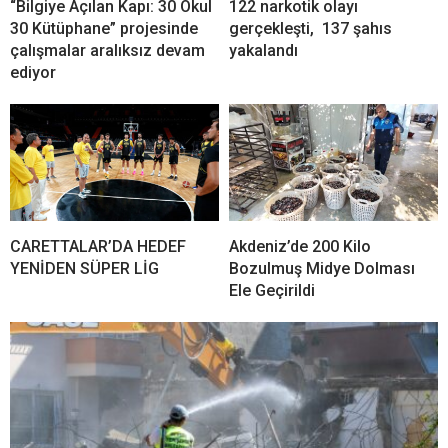
“Bilgiye Açılan Kapı: 30 Okul
122 narkotik olayı
30 Kütüphane” projesinde
gerçekleşti, 137 şahıs
çalışmalar aralıksız devam
yakalandı
ediyor
CARETTALAR’DA HEDEF
Akdeniz’de 200 Kilo
YENİDEN SÜPER LİG
Bozulmuş Midye Dolması
Ele Geçirildi