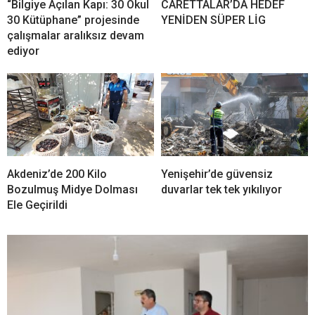
“Bilgiye Açılan Kapı: 30 Okul
CARETTALAR’DA HEDEF
30 Kütüphane” projesinde
YENİDEN SÜPER LİG
çalışmalar aralıksız devam
ediyor
Akdeniz’de 200 Kilo
Yenişehir’de güvensiz
Bozulmuş Midye Dolması
duvarlar tek tek yıkılıyor
Ele Geçirildi