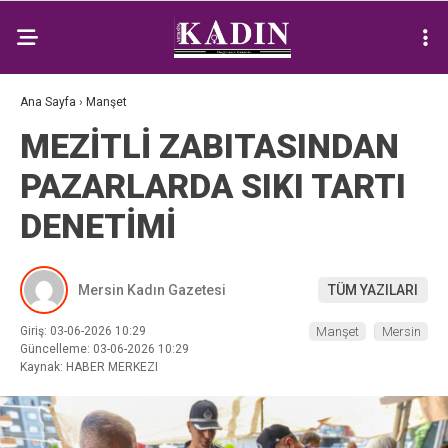
Ana Sayfa
›
Manşet
MEZİTLİ ZABITASINDAN
PAZARLARDA SIKI TARTI
DENETİMİ
Mersin Kadın Gazetesi
TÜM YAZILARI
Giriş: 03-06-2026 10:29
Manşet
Mersin
Güncelleme: 03-06-2026 10:29
Kaynak: HABER MERKEZI