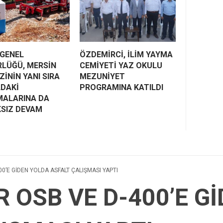
 GENEL
ÖZDEMİRCİ, İLİM YAYMA
LÜĞÜ, MERSİN
CEMİYETİ YAZ OKULU
İNİN YANI SIRA
MEZUNİYET
LDAKİ
PROGRAMINA KATILDI
MALARINA DA
KSIZ DEVAM
0’E GİDEN YOLDA ASFALT ÇALIŞMASI YAPTI
 OSB VE D-400’E G