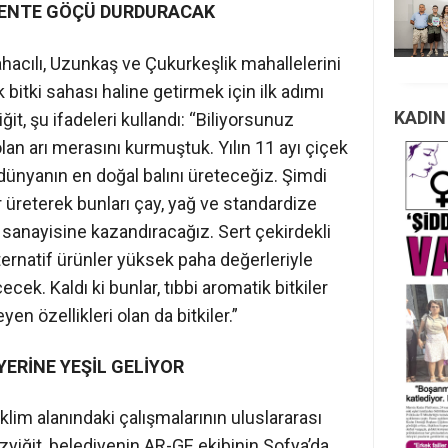
KENTE GÖÇÜ DURDURACAK
cılı, Uzunkaş ve Çukurkeşlik mahallelerini
 bitki sahası haline getirmek için ilk adımı
KADIN
it, şu ifadeleri kullandı: “Biliyorsunuz
lan arı merasını kurmuştuk. Yılın 11 ayı çiçek
 dünyanın en doğal balını üreteceğiz. Şimdi
r üreterek bunları çay, yağ ve standardize
 sanayisine kazandıracağız. Sert çekirdekli
ternatif ürünler yüksek paha değerleriyle
k. Kaldı ki bunlar, tıbbi aromatik bitkiler
en özellikleri olan da bitkiler.”
YERİNE YEŞİL GELİYOR
klim alanındaki çalışmalarının uluslararası
zyiğit, belediyenin AR-GE ekibinin Sofya’da