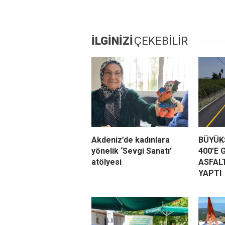
İLGİNİZİ
ÇEKEBİLİR
Akdeniz’de kadınlara
BÜYÜKŞ
yönelik ‘Sevgi Sanatı’
400’E 
atölyesi
ASFAL
YAPTI