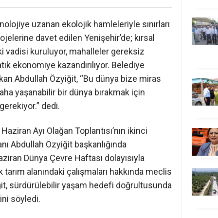
olojiye uzanan ekolojik hamleleriyle sınırları
jelerine davet edilen Yenişehir’de; kırsal
i vadisi kuruluyor, mahalleler gereksiz
 atık ekonomiye kazandırılıyor. Belediye
kan Abdullah Özyiğit, “Bu dünya bize miras
aha yaşanabilir bir dünya bırakmak için
erekiyor.” dedi.
Haziran Ayı Olağan Toplantısı’nın ikinci
anı Abdullah Özyiğit başkanlığında
Haziran Dünya Çevre Haftası dolayısıyla
ik tarım alanındaki çalışmaları hakkında meclis
ğit, sürdürülebilir yaşam hedefi doğrultusunda
ini söyledi.