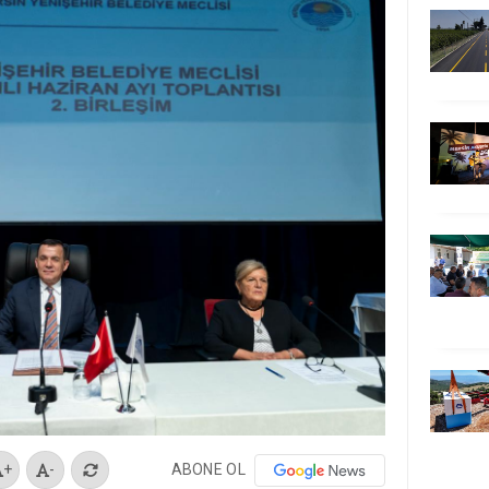
ABONE OL
+
-