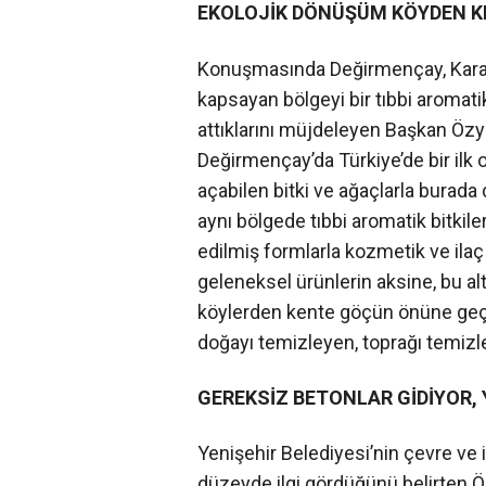
EKOLOJİK DÖNÜŞÜM KÖYDEN 
Konuşmasında Değirmençay, Karaha
kapsayan bölgeyi bir tıbbi aromatik
attıklarını müjdeleyen Başkan Özyiğ
Değirmençay’da Türkiye’de bir ilk o
açabilen bitki ve ağaçlarla burada
aynı bölgede tıbbi aromatik bitkile
edilmiş formlarla kozmetik ve ilaç
geleneksel ürünlerin aksine, bu al
köylerden kente göçün önüne geçece
doğayı temizleyen, toprağı temizley
GEREKSİZ BETONLAR GİDİYOR, 
Yenişehir Belediyesi’nin çevre ve i
düzeyde ilgi gördüğünü belirten Ö