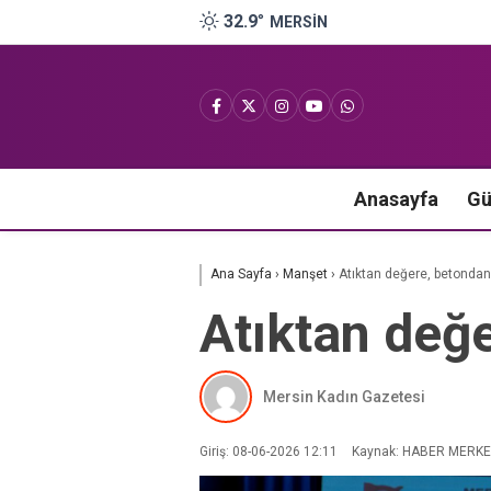
32.9
°
MERSIN
Anasayfa
G
Ana Sayfa
›
Manşet
›
Atıktan değere, betondan
Atıktan değe
Mersin Kadın Gazetesi
Giriş: 08-06-2026 12:11
Kaynak: HABER MERKE