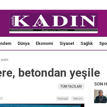
ündem
Dünya
Ekonomi
Siyaset
Sağlık
Spo
 yeşile
re, betondan yeşile
SON 
TÜM YAZILARI
ZI
Manşet
Mersin