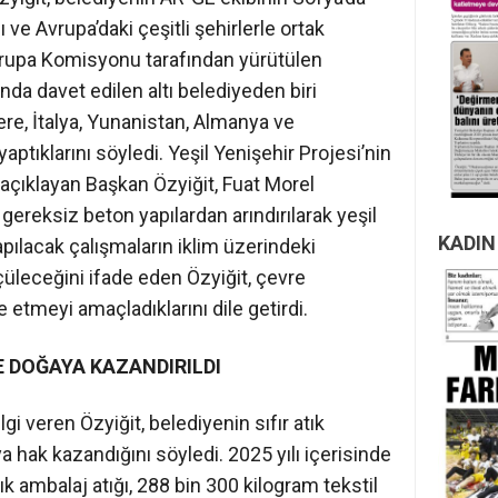
ve Avrupa’daki çeşitli şehirlerle ortak
Avrupa Komisyonu tarafından yürütülen
da davet edilen altı belediyeden biri
ltere, İtalya, Yunanistan, Almanya ve
yaptıklarını söyledi. Yeşil Yenişehir Projesi’nin
açıklayan Başkan Özyiğit, Fuat Morel
 gereksiz beton yapılardan arındırılarak yeşil
KADIN
apılacak çalışmaların iklim üzerindeki
lçüleceğini ifade eden Özyiğit, çevre
 etmeyi amaçladıklarını dile getirdi.
 DOĞAYA KAZANDIRILDI
lgi veren Özyiğit, belediyenin sıfır atık
hak kazandığını söyledi. 2025 yılı içerisinde
k ambalaj atığı, 288 bin 300 kilogram tekstil