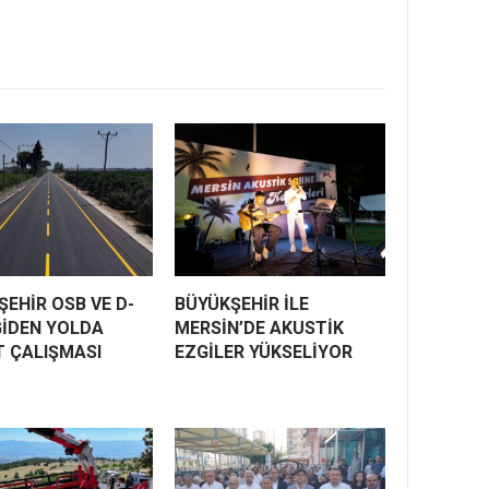
EHİR OSB VE D-
BÜYÜKŞEHİR İLE
GİDEN YOLDA
MERSİN’DE AKUSTİK
T ÇALIŞMASI
EZGİLER YÜKSELİYOR