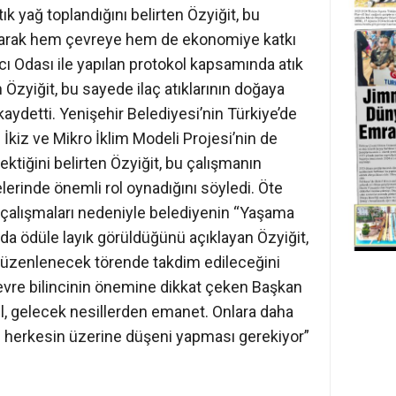
tık yağ toplandığını belirten Özyiğit, bu
ılarak hem çevreye hem de ekonomiye katkı
acı Odası ile yapılan protokol kapsamında atık
n Özyiğit, bu sayede ilaç atıklarının doğaya
ydetti. Yenişehir Belediyesi’nin Türkiye’de
al İkiz ve Mikro İklim Modeli Projesi’nin de
ektiğini belirten Özyiğit, bu çalışmanın
lerinde önemli rol oynadığını söyledi. Öte
i çalışmaları nedeniyle belediyenin “Yaşama
da ödüle layık görüldüğünü açıklayan Özyiğit,
 düzenlenecek törende takdim edileceğini
evre bilincinin önemine dikkat çeken Başkan
il, gelecek nesillerden emanet. Onlara daha
in herkesin üzerine düşeni yapması gerekiyor”