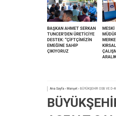
BAŞKAN AHMET SERKAN
MESKİ
TUNCER’DEN ÜRETİCİYE
MÜDÜR
DESTEK: “ÇİFTÇİMİZİN
MERKEZ
EMEĞİNE SAHİP
KIRSA
ÇIKIYORUZ
ÇALIŞ
ARALI
Ana Sayfa
›
Manşet
›
BÜYÜKŞEHİR OSB VE D-40
BÜYÜKŞEHİR