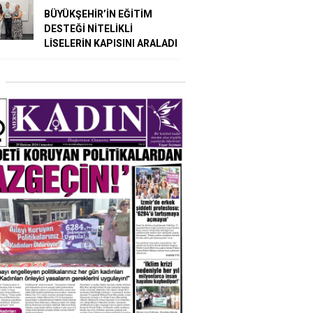
BÜYÜKŞEHİR’İN EĞİTİM
DESTEĞİ NİTELİKLİ
LİSELERİN KAPISINI ARALADI