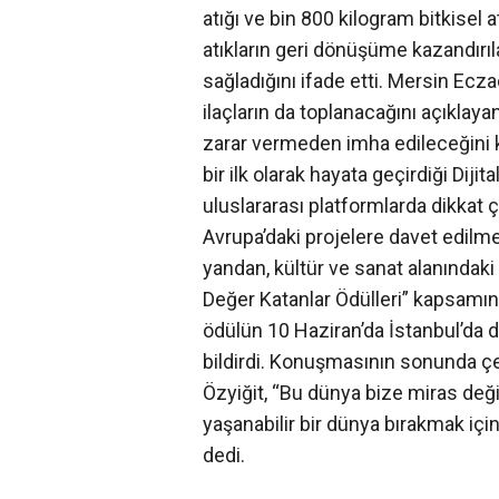
atığı ve bin 800 kilogram bitkisel a
atıkların geri dönüşüme kazandır
sağladığını ifade etti. Mersin Ecz
ilaçların da toplanacağını açıklaya
zarar vermeden imha edileceğini ka
bir ilk olarak hayata geçirdiği Dijit
uluslararası platformlarda dikkat ç
Avrupa’daki projelere davet edilme
yandan, kültür ve sanat alanındak
Değer Katanlar Ödülleri” kapsamın
ödülün 10 Haziran’da İstanbul’da
bildirdi. Konuşmasının sonunda ç
Özyiğit, “Bu dünya bize miras değ
yaşanabilir bir dünya bırakmak iç
dedi.