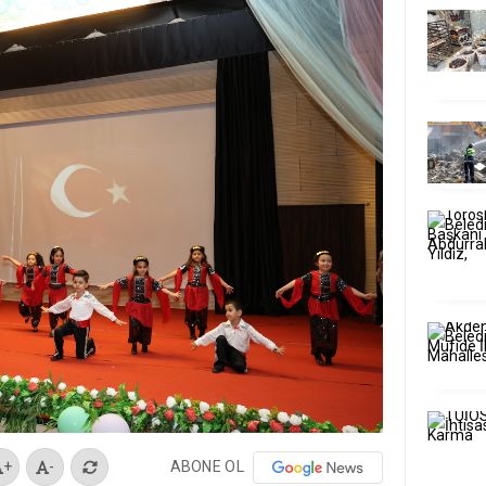
ABONE OL
+
-