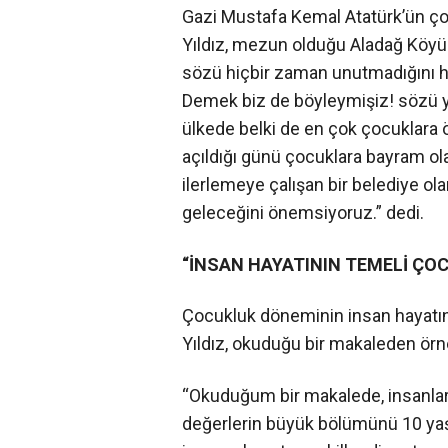
Gazi Mustafa Kemal Atatürk’ün çoc
Yıldız, mezun olduğu Aladağ Köyü 
sözü hiçbir zaman unutmadığını ha
Demek biz de böyleymişiz! sözü yı
ülkede belki de en çok çocuklara ö
açıldığı günü çocuklara bayram ola
ilerlemeye çalışan bir belediye o
geleceğini önemsiyoruz.” dedi.
“İNSAN HAYATININ TEMELİ ÇO
Çocukluk döneminin insan hayatınd
Yıldız, okuduğu bir makaleden örne
“Okuduğum bir makalede, insanların
değerlerin büyük bölümünü 10 yaşın