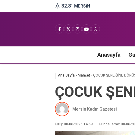
32.8
°
MERSIN
Anasayfa
G
Ana Sayfa
›
Manşet
›
ÇOCUK ŞENLİĞİNE DÖNÜ
ÇOCUK ŞEN
Mersin Kadın Gazetesi
Giriş: 08-06-2026 14:59
Güncelleme: 08-06-2