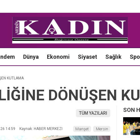
ündem
Dünya
Ekonomi
Siyaset
Sağlık
Spo
ŞEN KUTLAMA
LİĞİNE DÖNÜŞEN K
SON 
TÜM YAZILARI
026 14:59
Kaynak: HABER MERKEZI
Manşet
Mersin