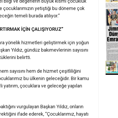
el bilgi ve değerlerin büyük kısmı çocukluk
e çocuklarımızın yetiştiği bu döneme çok
eğin temeli burada atılıyor.”
ARTIRMAK İÇİN ÇALIŞIYORUZ”
ra yönelik hizmetleri geliştirmek için yoğun
şkan Yıldız, gündüz bakımevlerinin sayısını
klerini belirtti.
hem sayısını hem de hizmet çeşitliliğini
ocuklarımız bu ülkenin geleceğidir. Bir kamu
 yatırım, çocuklara ve geleceğe yapılan
baktığını vurgulayan Başkan Yıldız, onların
ktiğini ifade ederek, “Çocuklarımız, hayatı