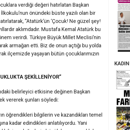
uklara verdiği değeri hatırlatan Başkan
İlkokulu’nun önündeki büste yazılı olan bir
tırlatarak, “Atatürk’ün ‘Çocuk! Ne güzel şey!
llardır aklımdadır. Mustafa Kemal Atatürk bu
nem verirdi. Türkiye Büyük Millet Meclisi’nin
rak armağan etti. Biz de onun açtığı bu yolda
larak ilçemizde yaşayan bütün çocuklarımızın
KADIN
CUKLUKTA ŞEKİLLENİYOR”
aki belirleyici etkisine değinen Başkan
k vererek şunları söyledi:
 öğrendikleri bilgilerin ve kazandıkları temel
a kadar edindikleri anlatılıyordu. Yani