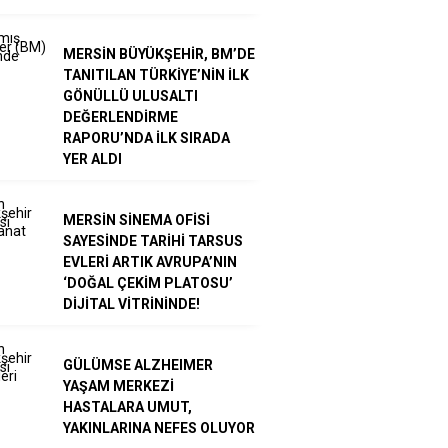
MERSİN BÜYÜKŞEHİR, BM’DE
TANITILAN TÜRKİYE’NİN İLK
GÖNÜLLÜ ULUSALTI
DEĞERLENDİRME
RAPORU’NDA İLK SIRADA
YER ALDI
MERSİN SİNEMA OFİSİ
SAYESİNDE TARİHİ TARSUS
EVLERİ ARTIK AVRUPA’NIN
‘DOĞAL ÇEKİM PLATOSU’
DİJİTAL VİTRİNİNDE!
GÜLÜMSE ALZHEIMER
YAŞAM MERKEZİ
HASTALARA UMUT,
YAKINLARINA NEFES OLUYOR