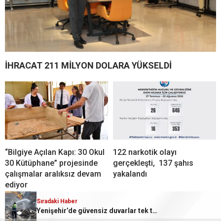
İHRACAT 211 MİLYON DOLARA YÜKSELDİ
“Bilgiye Açılan Kapı: 30 Okul
122 narkotik olayı
30 Kütüphane” projesinde
gerçekleşti, 137 şahıs
çalışmalar aralıksız devam
yakalandı
ediyor
Sıradaki Haber
Sıradaki Haber
Akdeniz’de 200 Kilo Bozulmuş Midye Dolması Ele Geçirildi
Yenişehir’de güvensiz duvarlar tek tek yıkılıyor