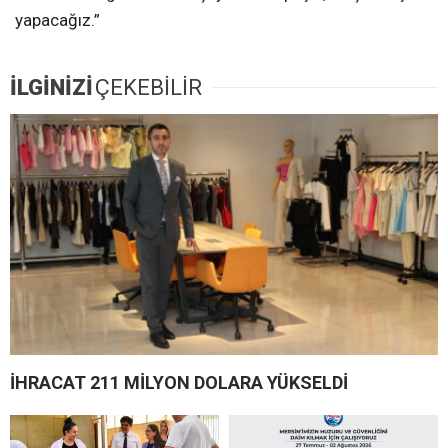
yapacağız.”
İLGİNİZİ
ÇEKEBİLİR
İHRACAT 211 MİLYON DOLARA YÜKSELDİ