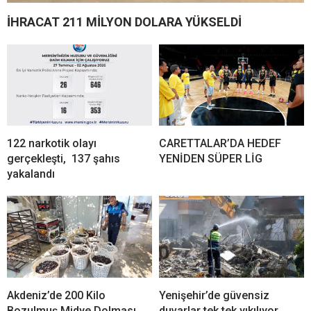
İHRACAT 211 MİLYON DOLARA YÜKSELDİ
122 narkotik olayı
CARETTALAR’DA HEDEF
gerçekleşti, 137 şahıs
YENİDEN SÜPER LİG
yakalandı
Akdeniz’de 200 Kilo
Yenişehir’de güvensiz
Bozulmuş Midye Dolması
duvarlar tek tek yıkılıyor