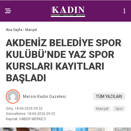
Ana Sayfa
›
Manşet
AKDENİZ BELEDİYE SPOR
KULÜBÜ’NDE YAZ SPOR
KURSLARI KAYITLARI
BAŞLADI
Mersin Kadın Gazetesi
TÜM YAZILARI
Giriş: 18-06-2026 09:32
Manşet
Spor
Güncelleme: 18-06-2026 09:32
Kaynak: HABER MERKEZI