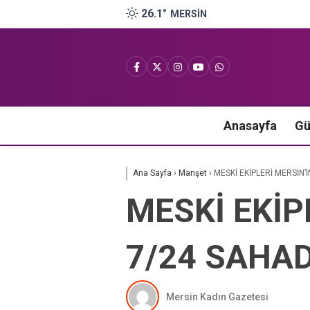
26.1
°
MERSIN
Anasayfa
G
Ana Sayfa
›
Manşet
›
MESKİ EKİPLERİ MERSİN’İ
MESKİ EKİP
7/24 SAHA
Mersin Kadın Gazetesi