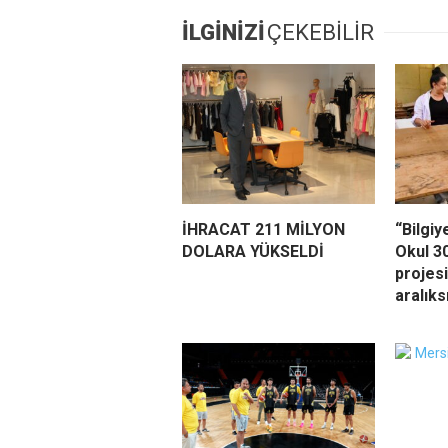
İLGİNİZİ
ÇEKEBİLİR
İHRACAT 211 MİLYON
“Bilgiy
DOLARA YÜKSELDİ
Okul 3
projes
aralık