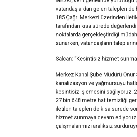
MESKİ, kent genelinde yürüttüğü pl
vatandaşlardan gelen talepleri de 
185 Çağrı Merkezi üzerinden iletil
tarafından kısa sürede değerlendiri
noktalarda gerçekleştirdiği müdahal
sunarken, vatandaşların taleplerin
Salcan: “Kesintisiz hizmet sunm
Merkez Kanal Şube Müdürü Onur Sa
kanalizasyon ve yağmursuyu hatları
kesintisiz işlemesini sağlıyoruz. 
27 bin 648 metre hat temizliği ge
iletilen talepleri de kısa sürede 
hizmet sunmaya devam ediyoruz. Sa
çalışmalarımızı aralıksız sürdürüy