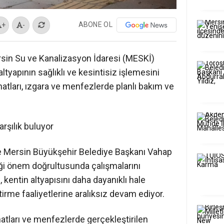
ABONE OL
+
-
sin Su ve Kanalizasyon İdaresi (MESKİ)
tyapının sağlıklı ve kesintisiz işlemesini
tları, ızgara ve menfezlerde planlı bakım ve
rşılık buluyor
 ve Mersin Büyükşehir Belediye Başkanı Vahap
diği önem doğrultusunda çalışmalarını
entin altyapısını daha dayanıklı hale
irme faaliyetlerine aralıksız devam ediyor.
hatları ve menfezlerde gerçekleştirilen