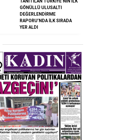
TANITILAN TÜRKİYE’NİN İLK
GÖNÜLLÜ ULUSALTI
DEĞERLENDİRME
RAPORU’NDA İLK SIRADA
YER ALDI