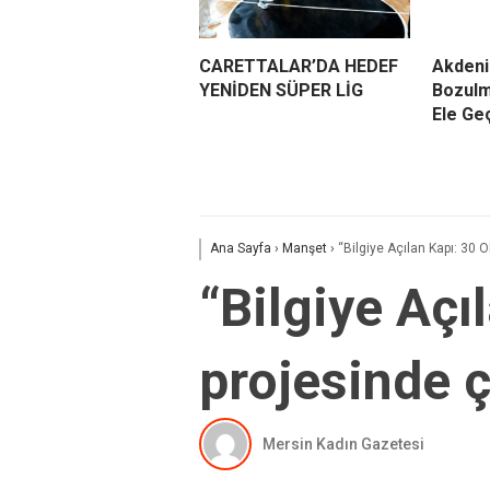
CARETTALAR’DA HEDEF
Akdeni
YENİDEN SÜPER LİG
Bozulm
Ele Geç
Ana Sayfa
›
Manşet
›
“Bilgiye Açılan Kapı: 30 
“Bilgiye Açı
projesinde ç
Mersin Kadın Gazetesi