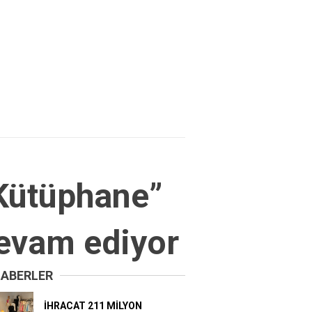
 Kütüphane”
devam ediyor
HABERLER
İHRACAT 211 MİLYON