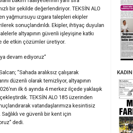
anlı bakım faaliyetlerinin yanı sıra
hızlı bir şekilde değerlendiriyor. TEKSİN ALO
en yağmursuyu ızgara talepleri ekipler
lerek sonuçlandırıldı. Ekipler, ihtiyaç duyulan
elerle altyapının güvenli işleyişine katkı
e de etkin çözümler üretiyor.
aya devam ediyoruz”
lcan; “Sahada aralıksız çalışarak
KADIN
nı düzenli olarak temizliyor, altyapının
2026’nın ilk 6 ayında 4 merkez ilçede yaklaşık
rçekleştirdik. TEKSİN ALO 185 üzerinden
sonuçlandırarak vatandaşlarımıza kesintisiz
ğlıklı ve güvenli bir kent için
oruz” dedi.