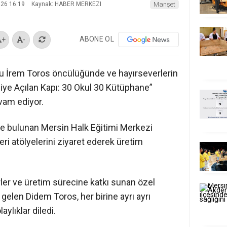
026 16:19
Kaynak: HABER MERKEZI
Manşet
ABONE OL
+
-
du İrem Toros öncülüğünde ve hayırseverlerin
lgiye Açılan Kapı: 30 Okul 30 Kütüphane”
vam ediyor.
e bulunan Mersin Halk Eğitimi Merkezi
ri atölyelerini ziyaret ederek üretim
erler ve üretim sürecine katkı sunan özel
 gelen Didem Toros, her birine ayrı ayrı
ylıklar diledi.