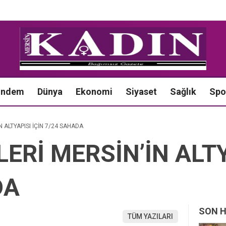
ündem
Dünya
Ekonomi
Siyaset
Sağlık
Spo
N ALTYAPISI İÇİN 7/24 SAHADA
LERİ MERSİN’İN ALTY
DA
SON 
TÜM YAZILARI