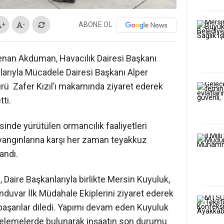
ABONE OL
+
-
nan Akduman, Havacılık Dairesi Başkanı
rıyla Mücadele Dairesi Başkanı Alper
ü Zafer Kızıl’ı makamında ziyaret ederek
tti.
inde yürütülen ormancılık faaliyetleri
 yangınlarına karşı her zaman teyakkuz
andı.
aire Başkanlarıyla birlikte Mersin Kuyuluk,
duvar İlk Müdahale Ekiplerini ziyaret ederek
 başarılar diledi. Yapımı devam eden Kuyuluk
celemelerde bulunarak inşaatın son durumu