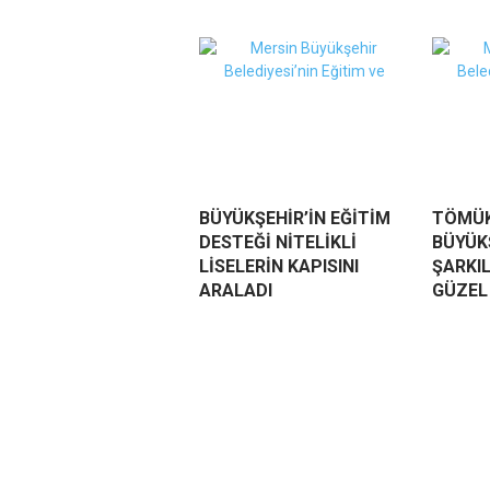
BÜYÜKŞEHİR’İN EĞİTİM
TÖMÜK
DESTEĞİ NİTELİKLİ
BÜYÜK
LİSELERİN KAPISINI
ŞARKI
ARALADI
GÜZEL