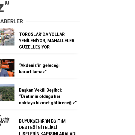
z”
HABERLER
TOROSLAR’DA YOLLAR
YENİLENİYOR, MAHALLELER
GÜZELLEŞİYOR
“Akdeniz’in geleceği
karartılamaz”
Başkan Vekili Beşikci:
“Üretimin olduğu her
noktaya hizmet götüreceğiz”
BÜYÜKŞEHİR’İN EĞİTİM
DESTEĞİ NİTELİKLİ
LİSELERİN KAPISINI ARALADI