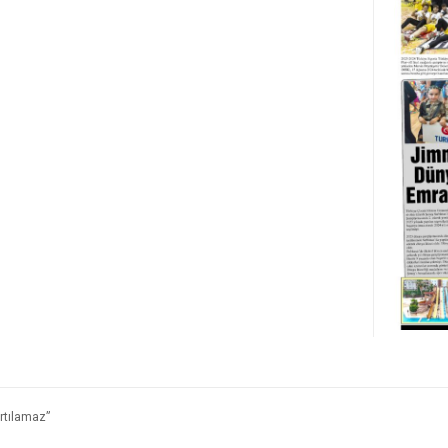
rtılamaz”