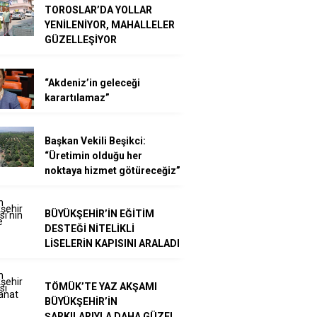
TOROSLAR’DA YOLLAR
YENİLENİYOR, MAHALLELER
GÜZELLEŞİYOR
“Akdeniz’in geleceği
karartılamaz”
Başkan Vekili Beşikci:
“Üretimin olduğu her
noktaya hizmet götüreceğiz”
BÜYÜKŞEHİR’İN EĞİTİM
DESTEĞİ NİTELİKLİ
LİSELERİN KAPISINI ARALADI
TÖMÜK’TE YAZ AKŞAMI
BÜYÜKŞEHİR’İN
ŞARKILARIYLA DAHA GÜZEL