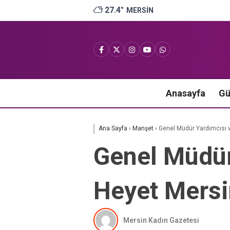
27.4
°
MERSIN
Anasayfa
G
Ana Sayfa
›
Manşet
›
Genel Müdür Yardımcısı 
Genel Müdür
Heyet Mersi
Mersin Kadın Gazetesi