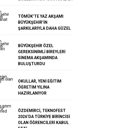
TÖMÜK’TE YAZ AKŞAMI
BÜYÜKŞEHİR’İN
ŞARKILARIYLA DAHA GÜZEL
BÜYÜKŞEHİR ÖZEL
GEREKSİNİMLİ BİREYLERİ
SİNEMA AKŞAMINDA
BULUŞTURDU
OKULLAR, YENİ EĞİTİM
ÖĞRETİM YILINA
HAZIRLANIYOR
ÖZDEMİRCİ, TEKNOFEST
2026’DA TÜRKİYE BİRİNCİSİ
OLAN ÖĞRENCİLERİ KABUL