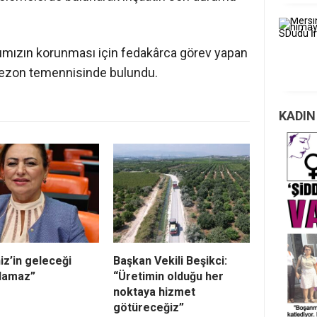
ımızın korunması için fedakârca görev yapan
r sezon temennisinde bulundu.
KADIN
iz’in geleceği
Başkan Vekili Beşikci:
ılamaz”
“Üretimin olduğu her
noktaya hizmet
götüreceğiz”