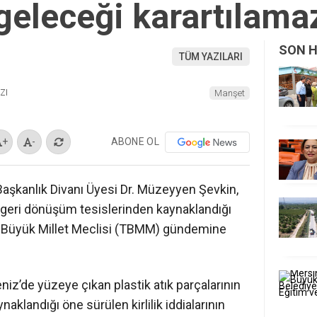
geleceği karartılama
SON 
TÜM YAZILARI
ZI
Manşet
ABONE OL
+
-
aşkanlık Divanı Üyesi Dr. Müzeyyen Şevkin,
 ve geri dönüşüm tesislerinden kaynaklandığı
ye Büyük Millet Meclisi (TBMM) gündemine
iz’de yüzeye çıkan plastik atık parçalarının
klandığı öne sürülen kirlilik iddialarının