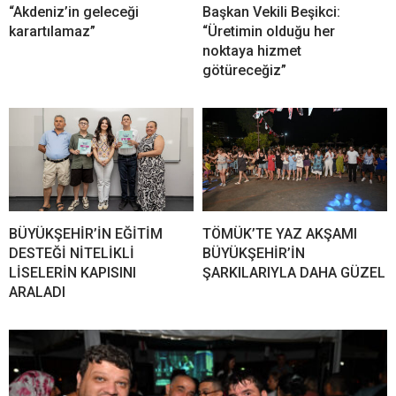
“Akdeniz’in geleceği
Başkan Vekili Beşikci:
karartılamaz”
“Üretimin olduğu her
noktaya hizmet
götüreceğiz”
BÜYÜKŞEHİR’İN EĞİTİM
TÖMÜK’TE YAZ AKŞAMI
DESTEĞİ NİTELİKLİ
BÜYÜKŞEHİR’İN
LİSELERİN KAPISINI
ŞARKILARIYLA DAHA GÜZEL
ARALADI