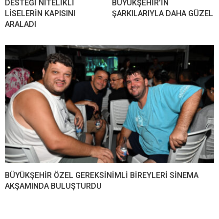
DESTEĞİ NİTELİKLİ
BÜYÜKŞEHİR’İN
LİSELERİN KAPISINI
ŞARKILARIYLA DAHA GÜZEL
ARALADI
BÜYÜKŞEHİR ÖZEL GEREKSİNİMLİ BİREYLERİ SİNEMA
AKŞAMINDA BULUŞTURDU