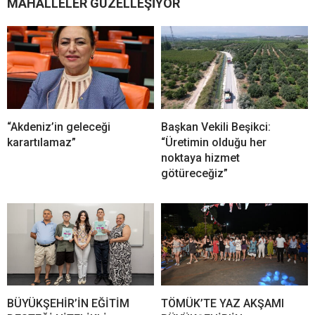
MAHALLELER GÜZELLEŞİYOR
“Akdeniz’in geleceği
Başkan Vekili Beşikci:
karartılamaz”
“Üretimin olduğu her
noktaya hizmet
götüreceğiz”
BÜYÜKŞEHİR’İN EĞİTİM
TÖMÜK’TE YAZ AKŞAMI